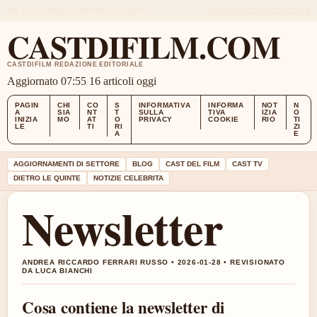
FRI, AUG 7
EDIZIONE MATTINA
ITALIANO
CHI SIAMO
CONTATTI
STORIA
CASTDIFILM.COM
CASTDIFILM REDAZIONE EDITORIALE
Aggiornato 07:55
16 articoli oggi
PAGIN
CHI
CO
S
INFORMATIVA
INFORMA
NOT
N
A
SIA
NT
T
SULLA
TIVA
IZIA
O
INIZIA
MO
AT
O
PRIVACY
COOKIE
RIO
TI
LE
TI
RI
ZI
A
E
AGGIORNAMENTI DI SETTORE
BLOG
CAST DEL FILM
CAST TV
DIETRO LE QUINTE
NOTIZIE CELEBRITA
Newsletter
ANDREA RICCARDO FERRARI RUSSO • 2026-01-28 • REVISIONATO
DA LUCA BIANCHI
Cosa contiene la newsletter di