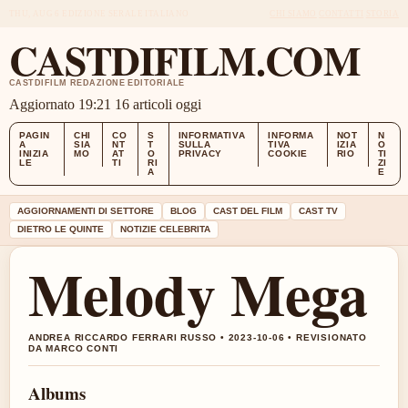
THU, AUG 6
EDIZIONE SERALE
ITALIANO
CHI SIAMO
CONTATTI
STORIA
CASTDIFILM.COM
CASTDIFILM REDAZIONE EDITORIALE
Aggiornato 19:21
16 articoli oggi
PAGIN
CHI
CO
S
INFORMATIVA
INFORMA
NOT
N
A
SIA
NT
T
SULLA
TIVA
IZIA
O
INIZIA
MO
AT
O
PRIVACY
COOKIE
RIO
TI
LE
TI
RI
ZI
A
E
AGGIORNAMENTI DI SETTORE
BLOG
CAST DEL FILM
CAST TV
DIETRO LE QUINTE
NOTIZIE CELEBRITA
Melody Mega
ANDREA RICCARDO FERRARI RUSSO • 2023-10-06 • REVISIONATO
DA MARCO CONTI
Albums