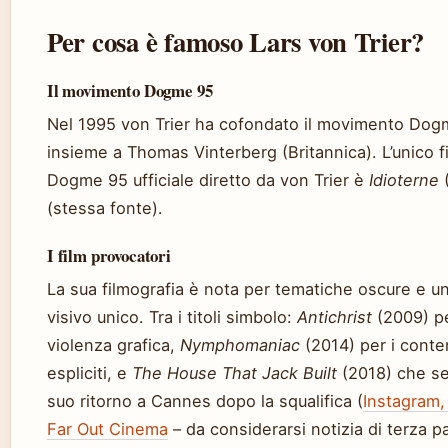
Per cosa è famoso Lars von Trier?
Il movimento Dogme 95
Nel 1995 von Trier ha cofondato il movimento Do
insieme a Thomas Vinterberg (Britannica). L’unico f
Dogme 95 ufficiale diretto da von Trier è
Idioterne
(stessa fonte).
I film provocatori
La sua filmografia è nota per tematiche oscure e un
visivo unico. Tra i titoli simbolo:
Antichrist
(2009) pe
violenza grafica,
Nymphomaniac
(2014) per i conte
espliciti, e
The House That Jack Built
(2018) che se
suo ritorno a Cannes dopo la squalifica (
Instagram,
Far Out Cinema
– da considerarsi notizia di terza pa