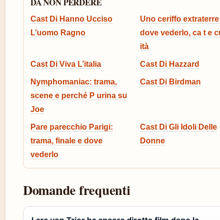
DA NON PERDERE
Cast Di Hanno Ucciso
Uno ceriffo extraterre 
L’uomo Ragno
dove vederlo, ca t e c
ità
Cast Di Viva L’italia
Cast Di Hazzard
Nymphomaniac: trama,
Cast Di Birdman
scene e perché P urina su
Joe
Pare parecchio Parigi:
Cast Di Gli Idoli Delle
trama, finale e dove
Donne
vederlo
Domande frequenti
Lars von Trier ha ancora diretto film dopo la