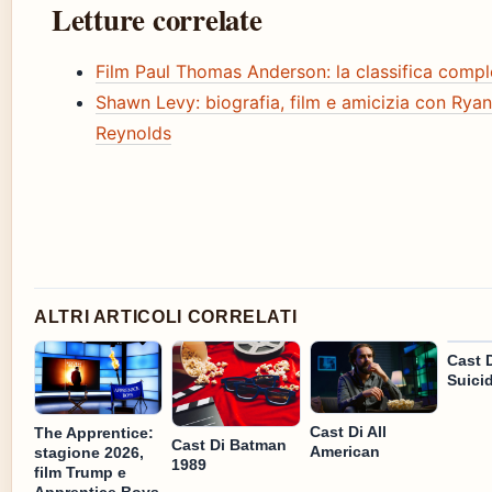
Letture correlate
Film Paul Thomas Anderson: la classifica compl
Shawn Levy: biografia, film e amicizia con Ryan
Reynolds
ALTRI ARTICOLI CORRELATI
Cast 
Suici
Cast Di All
The Apprentice:
Cast Di Batman
American
stagione 2026,
1989
film Trump e
Apprentice Boys