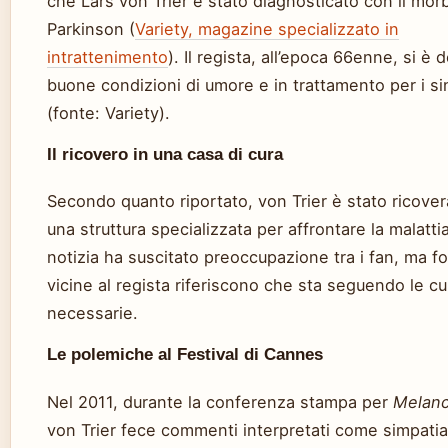
che Lars von Trier è stato diagnosticato con il mor
Parkinson (
Variety, magazine specializzato in
intrattenimento
). Il regista, all’epoca 66enne, si è d
buone condizioni di umore e in trattamento per i si
(fonte: Variety).
Il ricovero in una casa di cura
Secondo quanto riportato, von Trier è stato ricover
una struttura specializzata per affrontare la malatti
notizia ha suscitato preoccupazione tra i fan, ma fo
vicine al regista riferiscono che sta seguendo le cu
necessarie.
Le polemiche al Festival di Cannes
Nel 2011, durante la conferenza stampa per
Melanc
von Trier fece commenti interpretati come simpati