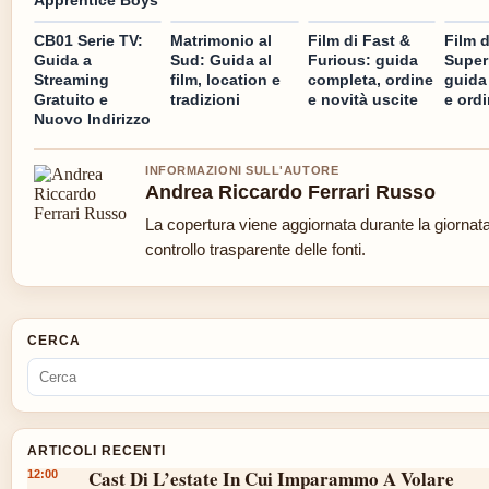
CB01 Serie TV:
Matrimonio al
Film di Fast &
Film d
Guida a
Sud: Guida al
Furious: guida
Super
Streaming
film, location e
completa, ordine
guida
Gratuito e
tradizioni
e novità uscite
e ord
Nuovo Indirizzo
INFORMAZIONI SULL'AUTORE
Andrea Riccardo Ferrari Russo
La copertura viene aggiornata durante la giornat
controllo trasparente delle fonti.
CERCA
ARTICOLI RECENTI
Cast Di L’estate In Cui Imparammo A Volare
12:00