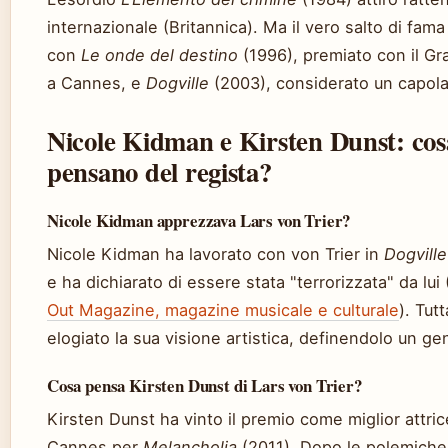
internazionale (Britannica). Ma il vero salto di fama
con
Le onde del destino
(1996), premiato con il Gr
a Cannes, e
Dogville
(2003), considerato un capola
Nicole Kidman e Kirsten Dunst: cos
pensano del regista?
Nicole Kidman apprezzava Lars von Trier?
Nicole Kidman ha lavorato con von Trier in
Dogville
e ha dichiarato di essere stata
terrorizzata
da lui 
Out Magazine, magazine musicale e culturale
). Tut
elogiato la sua visione artistica, definendolo un ge
Cosa pensa Kirsten Dunst di Lars von Trier?
Kirsten Dunst ha vinto il premio come miglior attric
Cannes per
Melancholia
(2011). Dopo le polemiche 