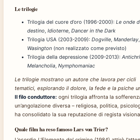
Le trilogie
Trilogia del cuore d’oro (1996-2000):
Le onde d
destino
,
Idioterne
,
Dancer in the Dark
Trilogia USA (2003-2009):
Dogville
,
Manderlay
,
Wasington
(non realizzato come previsto)
Trilogia della depressione (2009-2013):
Antichri
Melancholia
,
Nymphomaniac
Le trilogie mostrano un autore che lavora per cicli
tematici, esplorando il dolore, la fede e la psiche 
Il filo conduttore:
ogni trilogia affronta la sofferenz
un’angolazione diversa – religiosa, politica, psicolo
ha consolidato la sua reputazione di regista visiona
Quale film ha reso famoso Lars von Trier?
L’esordio
L’Elemento del crimine
(1984) attirò l’atte