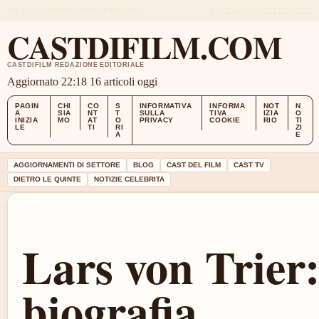
FRI, AUG 7
EDIZIONE SERALE
ITALIANO
CHI SIAMO
CONTATTI
STORIA
CASTDIFILM.COM
CASTDIFILM REDAZIONE EDITORIALE
Aggiornato 22:18
16 articoli oggi
PAGIN
CHI
CO
S
INFORMATIVA
INFORMA
NOT
N
A
SIA
NT
T
SULLA
TIVA
IZIA
O
INIZIA
MO
AT
O
PRIVACY
COOKIE
RIO
TI
LE
TI
RI
ZI
A
E
AGGIORNAMENTI DI SETTORE
BLOG
CAST DEL FILM
CAST TV
DIETRO LE QUINTE
NOTIZIE CELEBRITA
Lars von Trier
biografia,