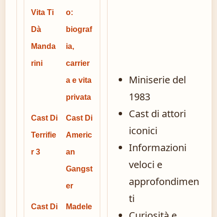
Vita Ti
o:
Dà
biograf
Manda
ia,
rini
carrier
Miniserie del
a e vita
1983
privata
Cast di attori
Cast Di
Cast Di
iconici
Terrifie
Americ
Informazioni
r 3
an
veloci e
Gangst
approfondimen
er
ti
Cast Di
Madele
Curiosità e