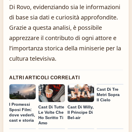
Di Rovo, evidenziando sia le informazioni
di base sia dati e curiosità approfondite.
Grazie a questa analisi, è possibile
apprezzare il contributo di ogni attore e
l’importanza storica della miniserie per la
cultura televisiva.
ALTRI ARTICOLI CORRELATI
Cast Di Tre
Metri Sopra
Il Cielo
I Promessi
Cast Di Tutte
Cast Di Willy,
Sposi Film:
Le Volte Che
Il Principe Di
dove vederli,
Ho Scritto Ti
Bel-air
cast e storia
Amo