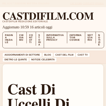
FRI, AUG 7
EDIZIONE MATTINA
ITALIANO
CHI SIAMO
CONTATTI
STORIA
CASTDIFILM.COM
CASTDIFILM REDAZIONE EDITORIALE
Aggiornato 10:59
16 articoli oggi
PAGIN
CHI
CO
S
INFORMATIVA
INFORMA
NOT
N
A
SIA
NT
T
SULLA
TIVA
IZIA
O
INIZIA
MO
AT
O
PRIVACY
COOKIE
RIO
TI
LE
TI
RI
ZI
A
E
AGGIORNAMENTI DI SETTORE
BLOG
CAST DEL FILM
CAST TV
DIETRO LE QUINTE
NOTIZIE CELEBRITA
Cast Di
Uccelli Di