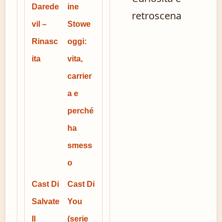
Darede
ine
retroscena
vil –
Stowe
Rinasc
oggi:
ita
vita,
carrier
a e
perché
ha
smess
o
Cast Di
Cast Di
Salvate
You
Il
(serie