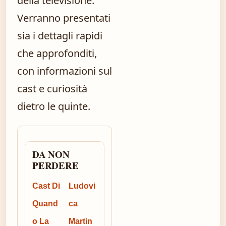
della televisione.
Verranno presentati
sia i dettagli rapidi
che approfonditi,
con informazioni sul
cast e curiosità
dietro le quinte.
DA NON
PERDERE
Cast Di
Ludovi
Quand
ca
o La
Martin