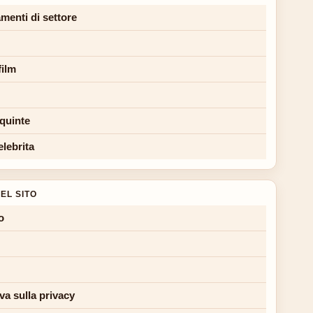
menti di settore
film
 quinte
elebrita
EL SITO
o
va sulla privacy