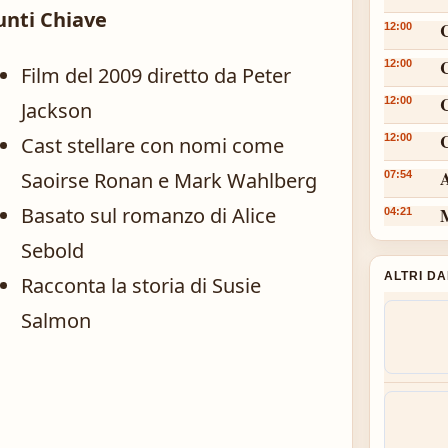
unti Chiave
12:00
12:00
Film del 2009 diretto da Peter
12:00
Jackson
C
12:00
Cast stellare con nomi come
A
Saoirse Ronan e Mark Wahlberg
07:54
Basato sul romanzo di Alice
M
04:21
Sebold
ALTRI D
Racconta la storia di Susie
Salmon