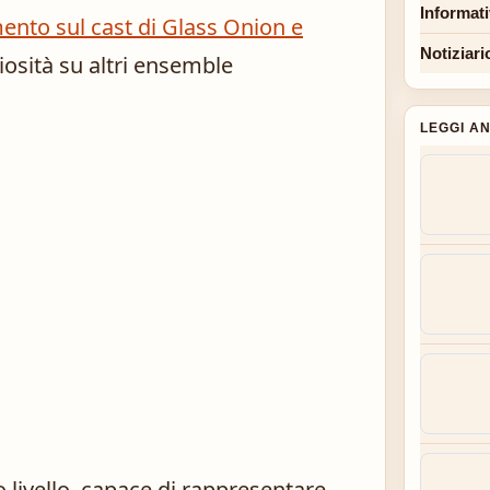
Informat
ento sul cast di Glass Onion e
Notiziari
iosità su altri ensemble
LEGGI A
to livello, capace di rappresentare