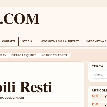
M.COM
CONTATTI
STORIA
INFORMATIVA SULLA PRIVACY
INFORMATIVA 
T TV
DIETRO LE QUINTE
NOTIZIE CELEBRITA
CERCA
li Resti
ARTICOL
12:00
 DA LUCA BIANCHI
12:00