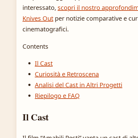
interessato,
scopri il nostro approfondim
Knives Out
per notizie comparative e cur
cinematografici.
Contents
Il Cast
Curiosità e Retroscena
Analisi del Cast in Altri Progetti
Riepilogo e FAQ
Il Cast
Il film “Amabili Resti” vanta un cast di al