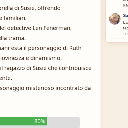
9 
rella di Susie, offrendo
Sa
 familiari.
La
del detective Len Fenerman,
fa
11
lla trama.
nifesta il personaggio di Ruth
iovinezza e dinamismo.
il ragazzo di Susie che contribuisce
ente.
ersonaggio misterioso incontrato da
80%