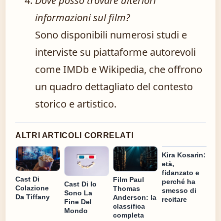
Dove posso trovare ulteriori
informazioni sul film?
Sono disponibili numerosi studi e
interviste su piattaforme autorevoli
come IMDb e Wikipedia, che offrono
un quadro dettagliato del contesto
storico e artistico.
ALTRI ARTICOLI CORRELATI
Kira Kosarin:
età,
fidanzato e
Cast Di
Film Paul
perché ha
Cast Di Io
Colazione
Thomas
smesso di
Sono La
Da Tiffany
Anderson: la
recitare
Fine Del
classifica
Mondo
completa