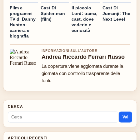
Film e
Cast Di
Il piccolo
Cast Di
programmi
Spider-man
Lord: trama,
Jumanji: The
TV di Danny
(film)
cast, dove
Next Level
Huston:
vederlo e
carriera e
curiosità
biografia
INFORMAZIONI SULL'AUTORE
Andrea Riccardo Ferrari Russo
La copertura viene aggiornata durante la
giornata con controllo trasparente delle
fonti.
CERCA
Vai
ARTICOLI RECENTI