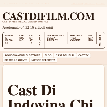
THU, AUG 6
EDIZIONE MATTINA
ITALIANO
CHI SIAMO
CONTATTI
STORIA
CASTDIFILM.COM
CASTDIFILM REDAZIONE EDITORIALE
Aggiornato 04:32
16 articoli oggi
PAGIN
CHI
CO
S
INFORMATIVA
INFORMA
NOT
N
A
SIA
NT
T
SULLA
TIVA
IZIA
O
INIZIA
MO
AT
O
PRIVACY
COOKIE
RIO
TI
LE
TI
RI
ZI
A
E
AGGIORNAMENTI DI SETTORE
BLOG
CAST DEL FILM
CAST TV
DIETRO LE QUINTE
NOTIZIE CELEBRITA
Cast Di
Indovina Chi