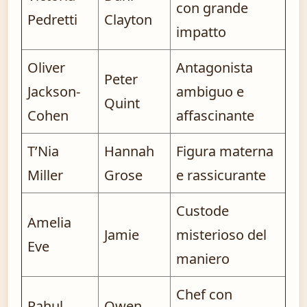
con grande
Pedretti
Clayton
impatto
Oliver
Antagonista
Peter
Jackson-
ambiguo e
Quint
Cohen
affascinante
T’Nia
Hannah
Figura materna
Miller
Grose
e rassicurante
Custode
Amelia
Jamie
misterioso del
Eve
maniero
Chef con
Rahul
Owen