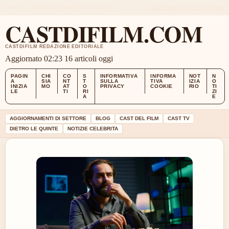
MON, AUG 10
EDIZIONE MATTINA
ITALIANO
CHI SIAMO
CONTATTI
STORIA
CASTDIFILM.COM
CASTDIFILM REDAZIONE EDITORIALE
Aggiornato 02:23
16 articoli oggi
PAGIN
CHI
CO
S
INFORMATIVA
INFORMA
NOT
N
A
SIA
NT
T
SULLA
TIVA
IZIA
O
INIZIA
MO
AT
O
PRIVACY
COOKIE
RIO
TI
LE
TI
RI
ZI
A
E
AGGIORNAMENTI DI SETTORE
BLOG
CAST DEL FILM
CAST TV
DIETRO LE QUINTE
NOTIZIE CELEBRITA