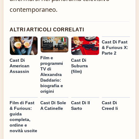
contemporaneo.
ALTRI ARTICOLI CORRELATI
Cast Di Fast
& Furious X:
Parte 2
Film e
Cast Di
Cast Di
programmi
American
Suburra
TV di
Assassin
(film)
Alexandra
Daddario:
biografia e
origini
Film di Fast
Cast Di Sole
Cast Di Il
Cast Di
& Furious:
A Catinelle
Sarto
Creed Ii
guida
completa,
ordine e
novità uscite