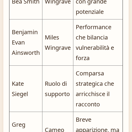
Bea Smith
Wingrave
con grande
potenziale
Performance
Benjamin
Miles
che bilancia
Evan
Wingrave
vulnerabilità e
Ainsworth
forza
Comparsa
Kate
Ruolo di
strategica che
Siegel
supporto
arricchisce il
racconto
Breve
Greg
Cameo
apparizione, ma