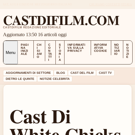
SAT, AUG 8
EDIZIONE MEZZOGIORNO
ITALIANO
CHI SIAMO
CONTATTI
STORIA
CASTDIFILM.COM
CASTDIFILM REDAZIONE EDITORIALE
Aggiornato 13:50
16 articoli oggi
PAGI
CH
C
S
INFORMATI
INFORM
NO
N
NA
I
O
T
VA SULLA
ATIVA
TIZ
O
INIZI
SI
N
O
PRIVACY
COOKIE
IAR
TI
Menu
ALE
AM
TA
R
IO
ZI
O
TT
I
E
I
A
AGGIORNAMENTI DI SETTORE
BLOG
CAST DEL FILM
CAST TV
DIETRO LE QUINTE
NOTIZIE CELEBRITA
Cast Di
White Chicks