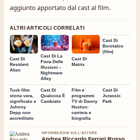
aggiunto apportato dal cast al film.
ALTRI ARTICOLI CORRELATI
Cast Di
Borotalco
(film)
Cast Di La
Cast Di
Cast Di
Fiera Delle
Resident
Matrix
Illusioni –
Alien
Nightmare
Alley
Tusk film:
Cast Di
Film e
Cast Di
storia vera,
Qualcosa È
programmi
Jurassic
significato e
Cambiato
TV di Danny
Park
Johnny
Huston:
Depp non
carriera e
accreditato
biografia
INFORMAZIONI SULL'AUTORE
Andrea Riccardo Ferrari Russo