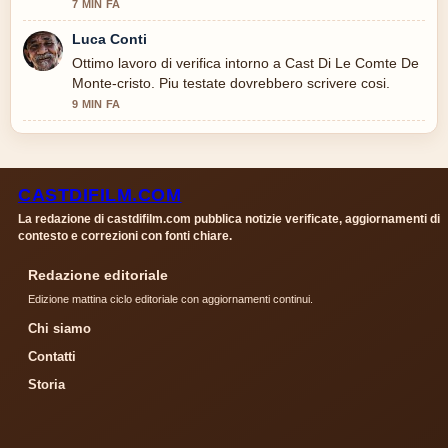
seguire.
7 MIN FA
Luca Conti
Ottimo lavoro di verifica intorno a Cast Di Le Comte De
Monte-cristo. Piu testate dovrebbero scrivere cosi.
9 MIN FA
CASTDIFILM.COM
La redazione di castdifilm.com pubblica notizie verificate, aggiornamenti di
contesto e correzioni con fonti chiare.
Redazione editoriale
Edizione mattina ciclo editoriale con aggiornamenti continui.
Chi siamo
Contatti
Storia