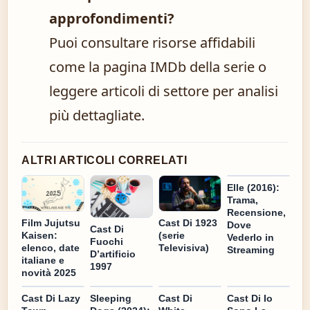
approfondimenti?
Puoi consultare risorse affidabili
come la pagina IMDb della serie o
leggere articoli di settore per analisi
più dettagliate.
ALTRI ARTICOLI CORRELATI
Elle (2016):
Trama,
Recensione,
Cast Di 1923
Film Jujutsu
Dove
Cast Di
(serie
Kaisen:
Vederlo in
Fuochi
Televisiva)
elenco, date
Streaming
D’artificio
italiane e
1997
novità 2025
Cast Di Lazy
Sleeping
Cast Di
Cast Di Io