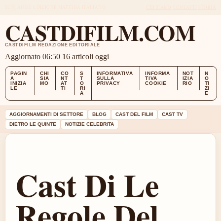
SUN, AUG 9
EDIZIONE MATTINA
ITALIANO
CHI SIAMO
CONTATTI
STORIA
CASTDIFILM.COM
CASTDIFILM REDAZIONE EDITORIALE
Aggiornato 06:50
16 articoli oggi
PAGIN
CHI
CO
S
INFORMATIVA
INFORMA
NOT
N
A
SIA
NT
T
SULLA
TIVA
IZIA
O
INIZIA
MO
AT
O
PRIVACY
COOKIE
RIO
TI
LE
TI
RI
ZI
A
E
AGGIORNAMENTI DI SETTORE
BLOG
CAST DEL FILM
CAST TV
DIETRO LE QUINTE
NOTIZIE CELEBRITA
Cast Di Le
Regole Del