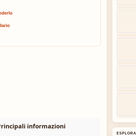
vederlo
dario
rincipali informazioni
ESPLORA