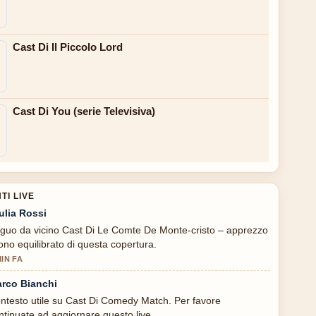
Cast Di Il Piccolo Lord
Cast Di You (serie Televisiva)
I LIVE
ulia Rossi
guo da vicino Cast Di Le Comte De Monte-cristo – apprezzo
 tono equilibrato di questa copertura.
MIN FA
rco Bianchi
ntesto utile su Cast Di Comedy Match. Per favore
ntinuate ad aggiornare questo live.