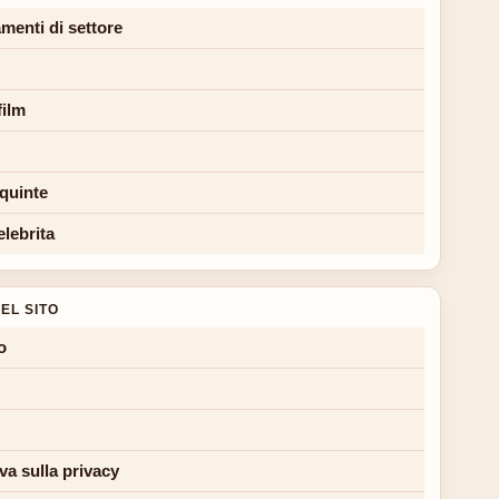
menti di settore
film
 quinte
elebrita
EL SITO
o
va sulla privacy