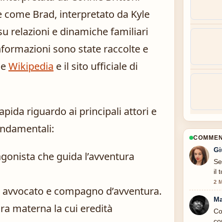
re come Brad, interpretato da Kyle
u relazioni e dinamiche familiari
formazioni sono state raccolte e
me
Wikipedia
e il sito ufficiale di
pida riguardo ai principali attori e
fondamentali:
COMMENT
Gi
agonista che guida l’avventura
Se
il
2 
ato avvocato e compagno d’avventura.
Ma
ra materna la cui eredità
Co
co