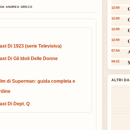
O DA ANDREA GRECO
12:00
12:00
12:00
C
12:00
ast Di 1923 (serie Televisiva)
A
07:54
ast Di Gli Idoli Delle Donne
M
04:21
ALTRI D
ilm di Superman: guida completa e
rdine
ast Di Dept. Q