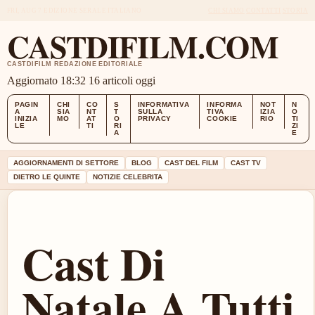
FRI, AUG 7
EDIZIONE SERALE
ITALIANO
CHI SIAMO
CONTATTI
STORIA
CASTDIFILM.COM
CASTDIFILM REDAZIONE EDITORIALE
Aggiornato 18:32
16 articoli oggi
PAGIN
CHI
CO
S
INFORMATIVA
INFORMA
NOT
N
A
SIA
NT
T
SULLA
TIVA
IZIA
O
INIZIA
MO
AT
O
PRIVACY
COOKIE
RIO
TI
LE
TI
RI
ZI
A
E
AGGIORNAMENTI DI SETTORE
BLOG
CAST DEL FILM
CAST TV
DIETRO LE QUINTE
NOTIZIE CELEBRITA
Cast Di
Natale A Tutti