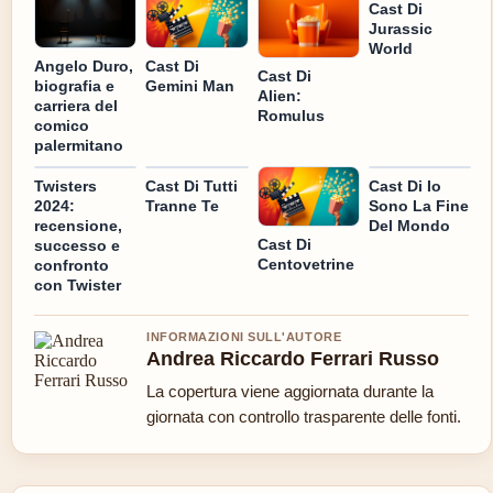
Cast Di
Jurassic
World
Cast Di
Angelo Duro,
Cast Di
Gemini Man
biografia e
Alien:
carriera del
Romulus
comico
palermitano
Twisters
Cast Di Tutti
Cast Di Io
2024:
Tranne Te
Sono La Fine
recensione,
Del Mondo
Cast Di
successo e
Centovetrine
confronto
con Twister
INFORMAZIONI SULL'AUTORE
Andrea Riccardo Ferrari Russo
La copertura viene aggiornata durante la
giornata con controllo trasparente delle fonti.