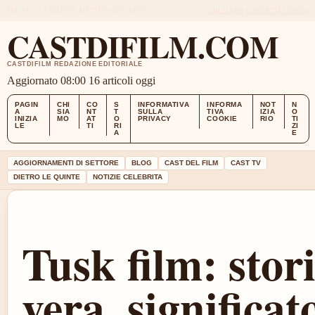
FRI, AUG 7
EDIZIONE MATTINA
ITALIANO
CHI SIAMO
CONTATTI
STORIA
CASTDIFILM.COM
CASTDIFILM REDAZIONE EDITORIALE
Aggiornato 08:00
16 articoli oggi
PAGIN
CHI
CO
S
INFORMATIVA
INFORMA
NOT
N
A
SIA
NT
T
SULLA
TIVA
IZIA
O
INIZIA
MO
AT
O
PRIVACY
COOKIE
RIO
TI
LE
TI
RI
ZI
A
E
AGGIORNAMENTI DI SETTORE
BLOG
CAST DEL FILM
CAST TV
DIETRO LE QUINTE
NOTIZIE CELEBRITA
Tusk film: stor
vera, significat