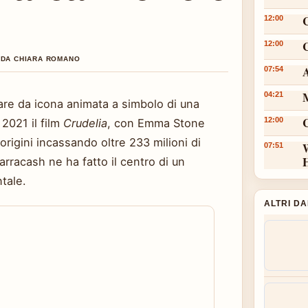
12:00
C
12:00
O DA CHIARA ROMANO
A
07:54
M
04:21
are da icona animata a simbolo di una
12:00
2021 il film
Crudelia
, con Emma Stone
 origini incassando oltre 233 milioni di
W
07:51
Marracash ne ha fatto il centro di un
tale.
ALTRI D