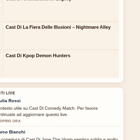
Cast Di La Fiera Delle Illusioni – Nightmare Alley
Cast Di Kpop Demon Hunters
I LIVE
ulia Rossi
ntesto utile su Cast Di Comedy Match. Per favore
ntinuate ad aggiornare questo live.
OPRIO ORA
rco Bianchi
 copertura di Cast Di Jane The Virgin sembra solida e molto