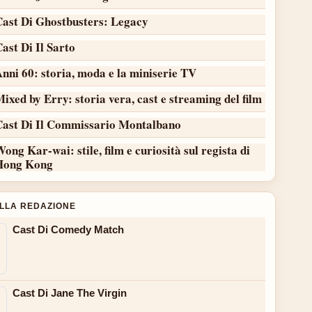
Cast Di Ghostbusters: Legacy
ast Di Il Sarto
nni 60: storia, moda e la miniserie TV
ixed by Erry: storia vera, cast e streaming del film
Cast Di Il Commissario Montalbano
ong Kar-wai: stile, film e curiosità sul regista di
Hong Kong
ALLA REDAZIONE
Cast Di Comedy Match
Cast Di Jane The Virgin