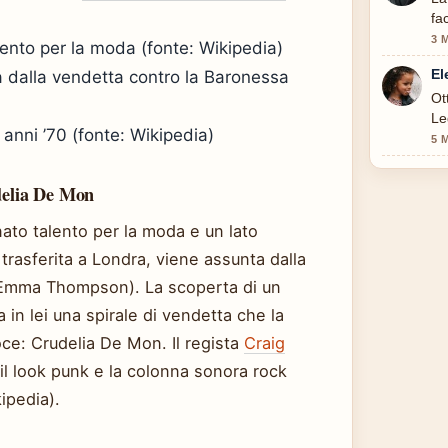
fa
3 
lento per la moda (fonte: Wikipedia)
El
a dalla vendetta contro la Baronessa
Ot
Le
anni ’70 (fonte: Wikipedia)
5 
udelia De Mon
nato talento per la moda e un lato
trasferita a Londra, viene assunta dalla
 (Emma Thompson). La scoperta di un
in lei una spirale di vendetta che la
oce: Crudelia De Mon. Il regista
Craig
il look punk e la colonna sonora rock
ipedia).