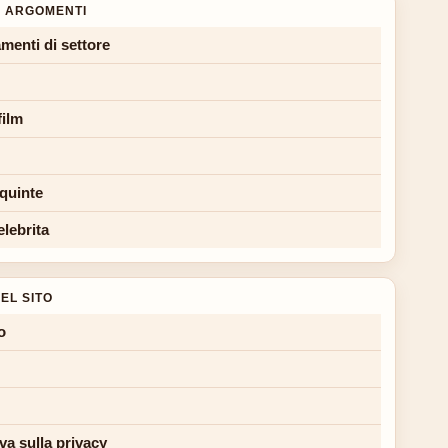
 ARGOMENTI
menti di settore
film
 quinte
elebrita
EL SITO
o
va sulla privacy