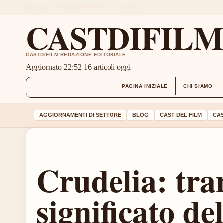
WED, AUG 5
EDIZIONE SERALE
ITALIANO
CASTDIFIL
CASTDIFILM REDAZIONE EDITORIALE
Aggiornato 22:52
16 articoli oggi
PAGINA INIZIALE
CHI SIAMO
AGGIORNAMENTI DI SETTORE
BLOG
CAST DEL FILM
CAS
Crudelia: tra
significato de