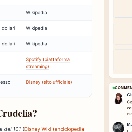
Wikipedia
 dollari
Wikipedia
 dollari
Wikipedia
Spotify (piattaforma
streaming)
cesso
Disney (sito ufficiale)
COMMENT
Gi
Co
Crudelia?
co
PR
Ma
a dei 101
(
Disney Wiki (enciclopedia
La