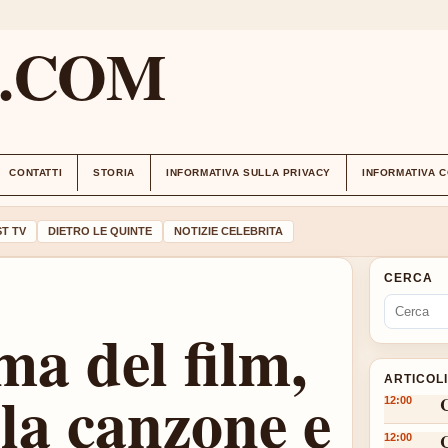
M.COM
CONTATTI
STORIA
INFORMATIVA SULLA PRIVACY
INFORMATIVA 
T TV
DIETRO LE QUINTE
NOTIZIE CELEBRITA
CERCA
ma del film,
ARTICOL
lla canzone e
12:00
12:00