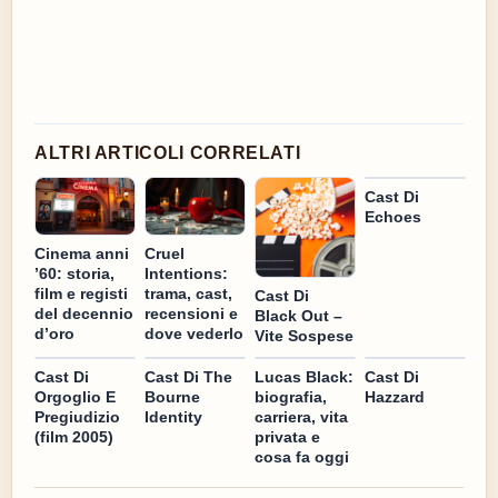
ALTRI ARTICOLI CORRELATI
Cast Di
Echoes
Cinema anni
Cruel
’60: storia,
Intentions:
film e registi
trama, cast,
Cast Di
del decennio
recensioni e
Black Out –
d’oro
dove vederlo
Vite Sospese
Cast Di
Cast Di The
Lucas Black:
Cast Di
Orgoglio E
Bourne
biografia,
Hazzard
Pregiudizio
Identity
carriera, vita
(film 2005)
privata e
cosa fa oggi