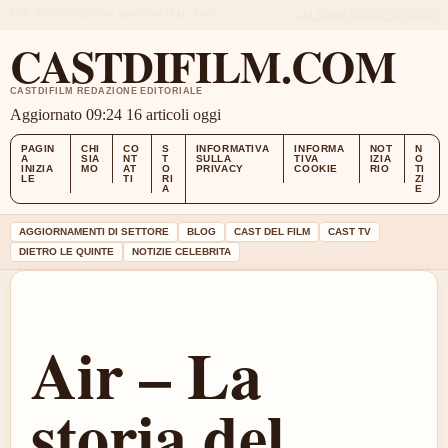
SUN, AUG 9
EDIZIONE MATTINA
ITALIANO
CHI SIAMO
CONTATTI
STORIA
CASTDIFILM.COM
CASTDIFILM REDAZIONE EDITORIALE
Aggiornato 09:24
16 articoli oggi
PAGIN
CHI
CO
S
INFORMATIVA
INFORMA
NOT
N
A
SIA
NT
T
SULLA
TIVA
IZIA
O
INIZIA
MO
AT
O
PRIVACY
COOKIE
RIO
TI
LE
TI
RI
ZI
A
E
AGGIORNAMENTI DI SETTORE
BLOG
CAST DEL FILM
CAST TV
DIETRO LE QUINTE
NOTIZIE CELEBRITA
Air – La
storia del