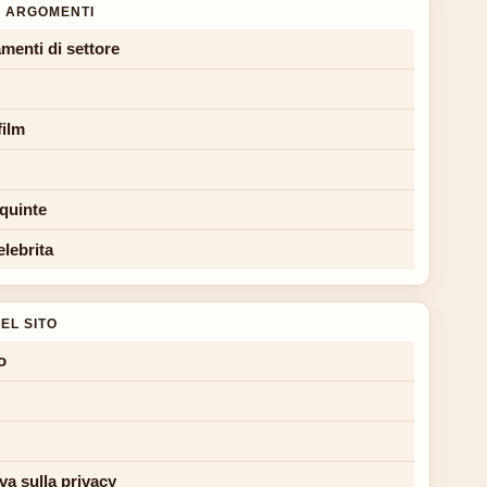
 ARGOMENTI
menti di settore
film
 quinte
elebrita
EL SITO
o
va sulla privacy