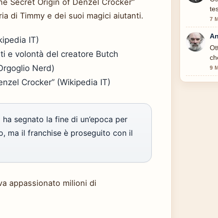
The Secret Origin of Denzel Crocker”
te
ria di Timmy e dei suoi magici aiutanti.
7 
An
kipedia IT)
Ot
lti e volontà del creatore Butch
ch
(Orgoglio Nerd)
9 
enzel Crocker” (Wikipedia IT)
a segnato la fine di un’epoca per
, ma il franchise è proseguito con il
va appassionato milioni di