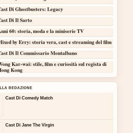
Cast Di Ghostbusters: Legacy
ast Di Il Sarto
nni 60: storia, moda e la miniserie TV
ixed by Erry: storia vera, cast e streaming del film
Cast Di Il Commissario Montalbano
ong Kar-wai: stile, film e curiosità sul regista di
Hong Kong
ALLA REDAZIONE
Cast Di Comedy Match
Cast Di Jane The Virgin