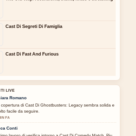
Cast Di Segreti Di Famiglia
Cast Di Fast And Furious
I LIVE
iara Romano
 copertura di Cast Di Ghostbusters: Legacy sembra solida e
lto facile da seguire.
MIN FA
ca Conti
timo lavoro di verifica intorno a Cast Di Comedy Match. Piu