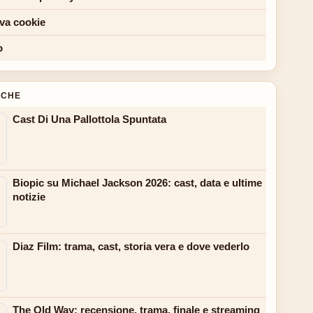
iva cookie
o
NCHE
Cast Di Una Pallottola Spuntata
Biopic su Michael Jackson 2026: cast, data e ultime
notizie
Diaz Film: trama, cast, storia vera e dove vederlo
The Old Way: recensione, trama, finale e streaming