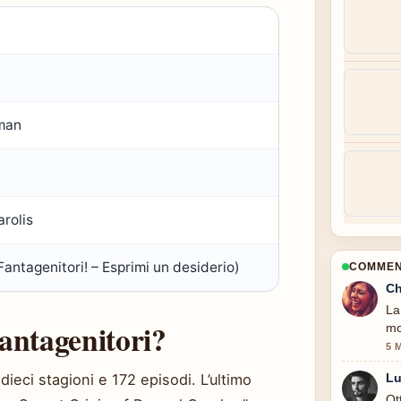
7
man
arolis
antagenitori! – Esprimi un desiderio)
COMMENT
Ch
La
antagenitori?
mo
5 
ieci stagioni e 172 episodi. L’ultimo
Lu
Ot