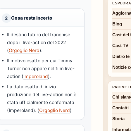
ESPLORA
Aggiorna
Cosa resta incerto
2
Blog
Il destino futuro del franchise
Cast del 
dopo il live-action del 2022
Cast TV
(
Orgoglio Nerd
).
Dietro le
Il motivo esatto per cui Timmy
Notizie c
Turner non appare nel film live-
action (
Imperoland
).
La data esatta di inizio
PAGINE D
produzione del live-action non è
Chi siam
stata ufficialmente confermata
Contatti
(Imperoland). (
Orgoglio Nerd
)
Storia
Informati