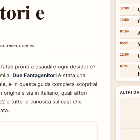
tori e
12:00
C
12:00
A
07:54
M
04:21
O DA ANDREA GRECO
12:00
fatati pronti a esaudire ogni desiderio?
W
07:51
emila,
Due Fantagenitori
è stata una
le, e in questa guida completa scoprirai
originale sia in italiano, quali attori
ALTRI D
2 e tutte le curiosità sul cast che
ata.