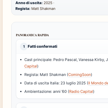
Anno di uscita:
2025 ·
Regista:
Matt Shakman
PANORAMICA RAPIDA
Fatti confermati
1
Cast principale: Pedro Pascal, Vanessa Kirby,
Capital
)
Regista: Matt Shakman (
ComingSoon
)
Data di uscita Italia: 23 luglio 2025 (
Il Mondo d
Ambientazione: anni ’60 (
Radio Capital
)