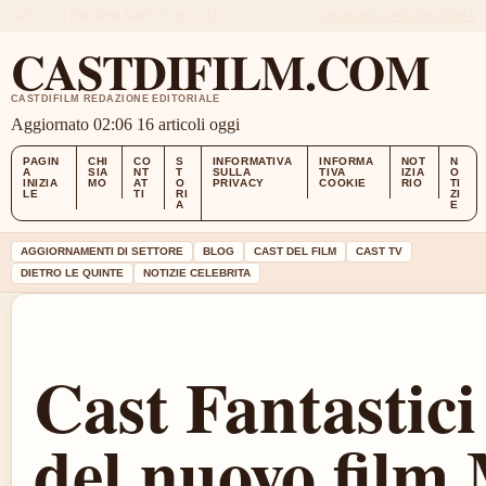
SAT, AUG 8
EDIZIONE MATTINA
ITALIANO
CHI SIAMO
CONTATTI
STORIA
CASTDIFILM.COM
CASTDIFILM REDAZIONE EDITORIALE
Aggiornato 02:06
16 articoli oggi
PAGIN
CHI
CO
S
INFORMATIVA
INFORMA
NOT
N
A
SIA
NT
T
SULLA
TIVA
IZIA
O
INIZIA
MO
AT
O
PRIVACY
COOKIE
RIO
TI
LE
TI
RI
ZI
A
E
AGGIORNAMENTI DI SETTORE
BLOG
CAST DEL FILM
CAST TV
DIETRO LE QUINTE
NOTIZIE CELEBRITA
Cast Fantastici
del nuovo film