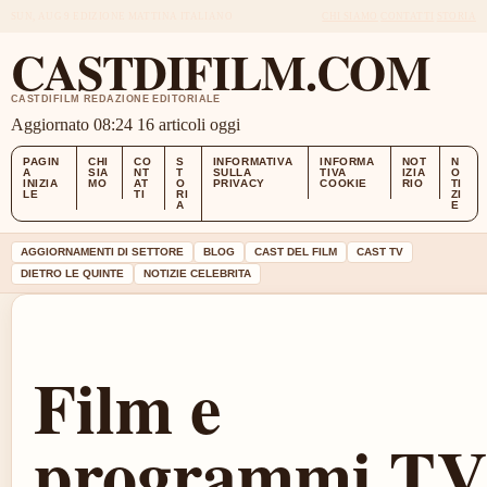
SUN, AUG 9
EDIZIONE MATTINA
ITALIANO
CHI SIAMO
CONTATTI
STORIA
CASTDIFILM.COM
CASTDIFILM REDAZIONE EDITORIALE
Aggiornato 08:24
16 articoli oggi
PAGIN
CHI
CO
S
INFORMATIVA
INFORMA
NOT
N
A
SIA
NT
T
SULLA
TIVA
IZIA
O
INIZIA
MO
AT
O
PRIVACY
COOKIE
RIO
TI
LE
TI
RI
ZI
A
E
AGGIORNAMENTI DI SETTORE
BLOG
CAST DEL FILM
CAST TV
DIETRO LE QUINTE
NOTIZIE CELEBRITA
Film e
programmi TV