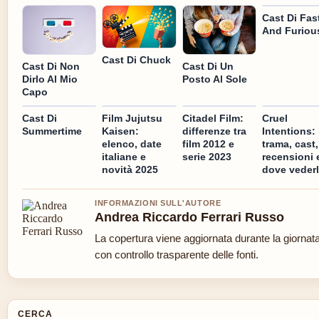
Cast Di Fas
And Furiou
Cast Di Chuck
Cast Di Non
Cast Di Un
Dirlo Al Mio
Posto Al Sole
Capo
Cast Di
Film Jujutsu
Citadel Film:
Cruel
Summertime
Kaisen:
differenze tra
Intentions:
elenco, date
film 2012 e
trama, cast,
italiane e
serie 2023
recensioni 
novità 2025
dove veder
INFORMAZIONI SULL'AUTORE
Andrea Riccardo Ferrari Russo
La copertura viene aggiornata durante la giornat
con controllo trasparente delle fonti.
CERCA