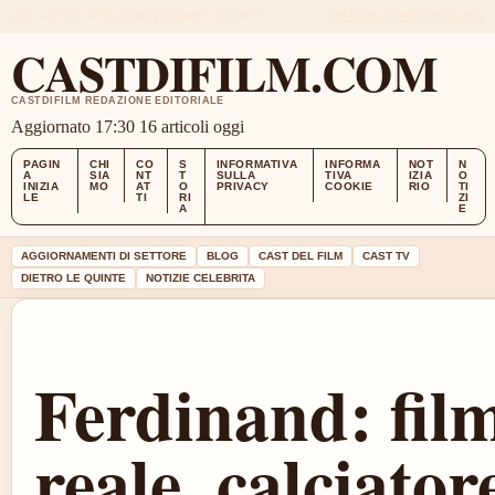
SUN, AUG 9
EDIZIONE MEZZOGIORNO
ITALIANO
CHI SIAMO
CONTATTI
STORIA
CASTDIFILM.COM
CASTDIFILM REDAZIONE EDITORIALE
Aggiornato 17:30
16 articoli oggi
PAGIN
CHI
CO
S
INFORMATIVA
INFORMA
NOT
N
A
SIA
NT
T
SULLA
TIVA
IZIA
O
INIZIA
MO
AT
O
PRIVACY
COOKIE
RIO
TI
LE
TI
RI
ZI
A
E
AGGIORNAMENTI DI SETTORE
BLOG
CAST DEL FILM
CAST TV
DIETRO LE QUINTE
NOTIZIE CELEBRITA
Ferdinand: film
reale, calciator