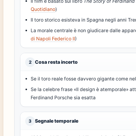
Il film è basato sul libro
The Story of Ferdinand
Quotidiano
)
Il toro storico esisteva in Spagna negli anni Tre
La morale centrale è non giudicare dalle appar
di Napoli Federico II
)
Cosa resta incerto
2
Se il toro reale fosse davvero gigante come ne
Se la celebre frase «Il design è atemporale» att
Ferdinand Porsche sia esatta
Segnale temporale
3