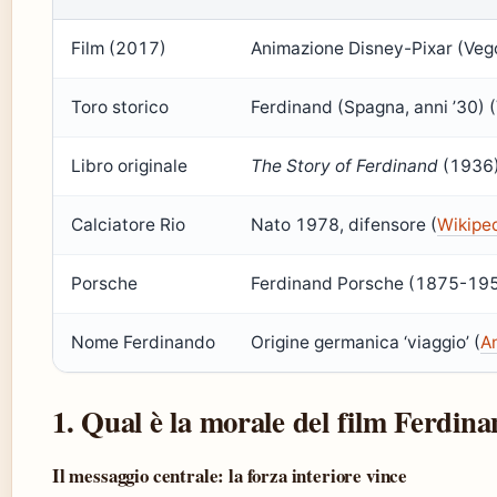
Film (2017)
Animazione Disney-Pixar (Vego
Toro storico
Ferdinand (Spagna, anni ’30) 
Libro originale
The Story of Ferdinand
(1936) 
Calciatore Rio
Nato 1978, difensore (
Wikipe
Porsche
Ferdinand Porsche (1875-195
Nome Ferdinando
Origine germanica ‘viaggio’ (
A
1. Qual è la morale del film Ferdin
Il messaggio centrale: la forza interiore vince