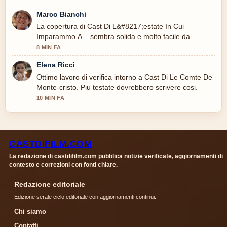
Marco Bianchi
La copertura di Cast Di L&#8217;estate In Cui
Imparammo A... sembra solida e molto facile da
seguire.
8 MIN FA
Elena Ricci
Ottimo lavoro di verifica intorno a Cast Di Le Comte De
Monte-cristo. Piu testate dovrebbero scrivere cosi.
10 MIN FA
CASTDIFILM.COM
La redazione di castdifilm.com pubblica notizie verificate, aggiornamenti di
contesto e correzioni con fonti chiare.
Redazione editoriale
Edizione serale ciclo editoriale con aggiornamenti continui.
Chi siamo
Contatti