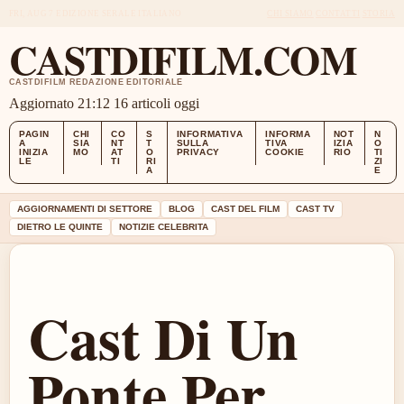
FRI, AUG 7
EDIZIONE SERALE
ITALIANO
CHI SIAMO
CONTATTI
STORIA
CASTDIFILM.COM
CASTDIFILM REDAZIONE EDITORIALE
Aggiornato 21:12
16 articoli oggi
PAGIN
CHI
CO
S
INFORMATIVA
INFORMA
NOT
N
A
SIA
NT
T
SULLA
TIVA
IZIA
O
INIZIA
MO
AT
O
PRIVACY
COOKIE
RIO
TI
LE
TI
RI
ZI
A
E
AGGIORNAMENTI DI SETTORE
BLOG
CAST DEL FILM
CAST TV
DIETRO LE QUINTE
NOTIZIE CELEBRITA
Cast Di Un
Ponte Per