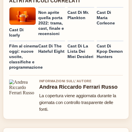
ALTRI ARTICOLI CORRELATI
Non aprite
Cast Di Mr.
Cast Di
quella porta
Plankton
Maria
2022: trama,
Corleone
cast, finale e
Cast Di
recensioni
Icarly
Film al cinema
Cast Di The
Cast Di La
Cast Di
oggi: nuove
Hateful Eight
Lista Dei
Kpop Demon
uscite,
Miei Desideri
Hunters
classifiche e
programmazione
INFORMAZIONI SULL'AUTORE
Andrea Riccardo Ferrari Russo
La copertura viene aggiornata durante la
giornata con controllo trasparente delle
fonti.