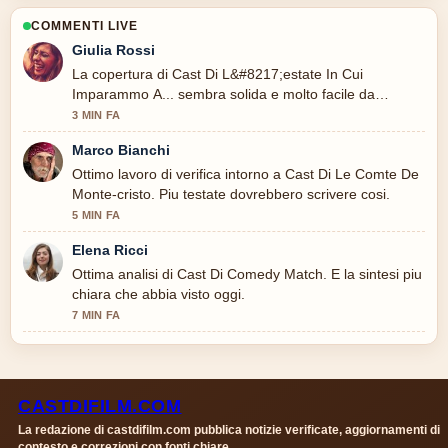
COMMENTI LIVE
Giulia Rossi
La copertura di Cast Di L&#8217;estate In Cui
Imparammo A... sembra solida e molto facile da
seguire.
3 MIN FA
Marco Bianchi
Ottimo lavoro di verifica intorno a Cast Di Le Comte De
Monte-cristo. Piu testate dovrebbero scrivere cosi.
5 MIN FA
Elena Ricci
Ottima analisi di Cast Di Comedy Match. E la sintesi piu
chiara che abbia visto oggi.
7 MIN FA
CASTDIFILM.COM
La redazione di castdifilm.com pubblica notizie verificate, aggiornamenti di
contesto e correzioni con fonti chiare.