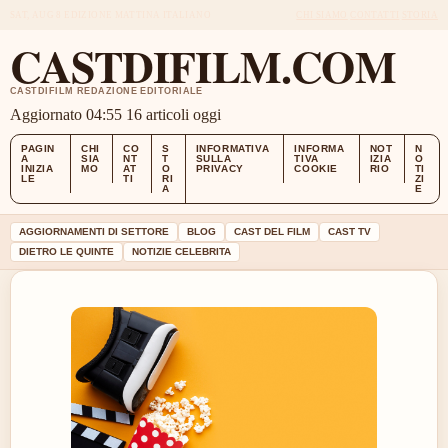
SAT, AUG 8
EDIZIONE MATTINA
ITALIANO
CHI SIAMO
CONTATTI
STORIA
CASTDIFILM.COM
CASTDIFILM REDAZIONE EDITORIALE
Aggiornato 04:55
16 articoli oggi
PAGIN
CHI
CO
S
INFORMATIVA
INFORMA
NOT
N
A
SIA
NT
T
SULLA
TIVA
IZIA
O
INIZIA
MO
AT
O
PRIVACY
COOKIE
RIO
TI
LE
TI
RI
ZI
A
E
AGGIORNAMENTI DI SETTORE
BLOG
CAST DEL FILM
CAST TV
DIETRO LE QUINTE
NOTIZIE CELEBRITA