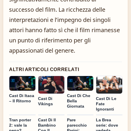
successo del film. La ricchezza delle
interpretazioni e l’impegno dei singoli
attori hanno fatto sì che il film rimanesse
un punto di riferimento per gli
appassionati del genere.
ALTRI ARTICOLI CORRELATI
Cast Di Itaca
Cast Di Che
Cast Di
Cast Di Le
– Il Ritorno
Bella
Vikings
Fate
Giornata
Ignoranti
Tran porter
Cast Di Il
Pare
La Brea
2: vale la
Bambino
parecchio
serie: dove
pena?
Con Il
Parigi:
vederla,