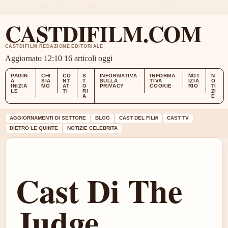
THU, AUG 6
EDIZIONE MEZZOGIORNO
ITALIANO
CHI SIAMO
CONTATTI
STORIA
CASTDIFILM.COM
CASTDIFILM REDAZIONE EDITORIALE
Aggiornato 12:10
16 articoli oggi
PAGIN
CHI
CO
S
INFORMATIVA
INFORMA
NOT
N
A
SIA
NT
T
SULLA
TIVA
IZIA
O
INIZIA
MO
AT
O
PRIVACY
COOKIE
RIO
TI
LE
TI
RI
ZI
A
E
AGGIORNAMENTI DI SETTORE
BLOG
CAST DEL FILM
CAST TV
DIETRO LE QUINTE
NOTIZIE CELEBRITA
Cast Di The
Judge