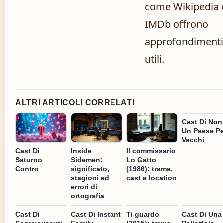
come Wikipedia 
IMDb offrono
approfondimenti
utili.
ALTRI ARTICOLI CORRELATI
Cast Di Non
Un Paese Pe
Vecchi
Cast Di
Inside
Il commissario
Saturno
Sidemen:
Lo Gatto
Contro
significato,
(1986): trama,
stagioni ed
cast e location
errori di
ortografia
Cast Di
Cast Di Instant
Ti guardo
Cast Di Una