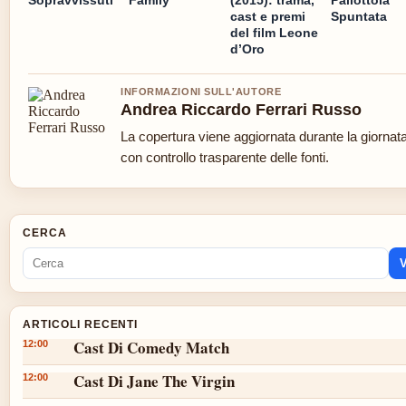
Sopravvissuti
Family
(2015): trama,
Pallottola
cast e premi
Spuntata
del film Leone
d’Oro
INFORMAZIONI SULL'AUTORE
Andrea Riccardo Ferrari Russo
La copertura viene aggiornata durante la giornat
con controllo trasparente delle fonti.
CERCA
V
ARTICOLI RECENTI
Cast Di Comedy Match
12:00
Cast Di Jane The Virgin
12:00