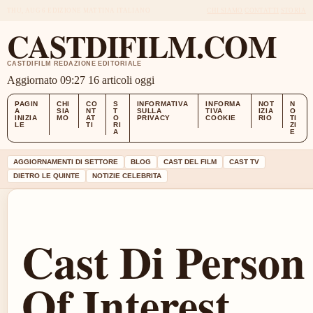
THU, AUG 6
EDIZIONE MATTINA
ITALIANO
CHI SIAMO
CONTATTI
STORIA
CASTDIFILM.COM
CASTDIFILM REDAZIONE EDITORIALE
Aggiornato 09:27
16 articoli oggi
PAGIN
CHI
CO
S
INFORMATIVA
INFORMA
NOT
N
A
SIA
NT
T
SULLA
TIVA
IZIA
O
INIZIA
MO
AT
O
PRIVACY
COOKIE
RIO
TI
LE
TI
RI
ZI
A
E
AGGIORNAMENTI DI SETTORE
BLOG
CAST DEL FILM
CAST TV
DIETRO LE QUINTE
NOTIZIE CELEBRITA
Cast Di Person
Of Interest