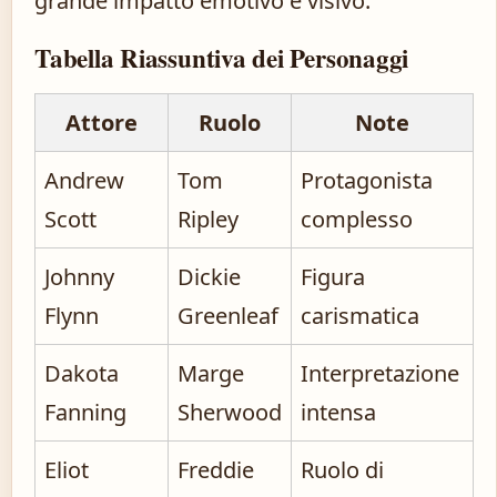
grande impatto emotivo e visivo.
Tabella Riassuntiva dei Personaggi
Attore
Ruolo
Note
Andrew
Tom
Protagonista
Scott
Ripley
complesso
Johnny
Dickie
Figura
Flynn
Greenleaf
carismatica
Dakota
Marge
Interpretazione
Fanning
Sherwood
intensa
Eliot
Freddie
Ruolo di