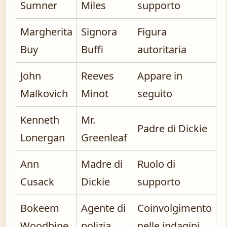
Sumner
Miles
supporto
Margherita
Signora
Figura
Buy
Buffi
autoritaria
John
Reeves
Appare in
Malkovich
Minot
seguito
Kenneth
Mr.
Padre di Dickie
Lonergan
Greenleaf
Ann
Madre di
Ruolo di
Cusack
Dickie
supporto
Bokeem
Agente di
Coinvolgimento
Woodbine
polizia
nelle indagini