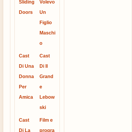
Sliding
Volevo
Doors
Un
Figlio
Maschi
o
Cast
Cast
Di Una
Di Il
Donna
Grand
Per
e
Amica
Lebow
ski
Cast
Film e
Di La
progra