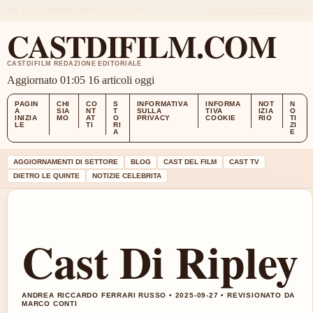
FRI, AUG 7
EDIZIONE MATTINA
ITALIANO
CHI SIAMO
CONTATTI
STORIA
CASTDIFILM.COM
CASTDIFILM REDAZIONE EDITORIALE
Aggiornato 01:05
16 articoli oggi
PAGIN
CHI
CO
S
INFORMATIVA
INFORMA
NOT
N
A
SIA
NT
T
SULLA
TIVA
IZIA
O
INIZIA
MO
AT
O
PRIVACY
COOKIE
RIO
TI
LE
TI
RI
ZI
A
E
AGGIORNAMENTI DI SETTORE
BLOG
CAST DEL FILM
CAST TV
DIETRO LE QUINTE
NOTIZIE CELEBRITA
Cast Di Ripley
ANDREA RICCARDO FERRARI RUSSO • 2025-09-27 • REVISIONATO DA
MARCO CONTI