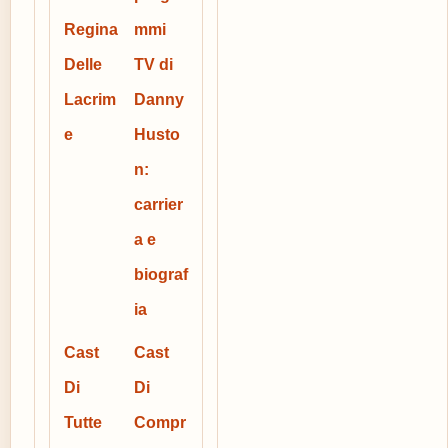
Regina
mmi
Delle
TV di
Lacrim
Danny
e
Husto
n:
carrier
a e
biograf
ia
Cast
Cast
Di
Di
Tutte
Compr