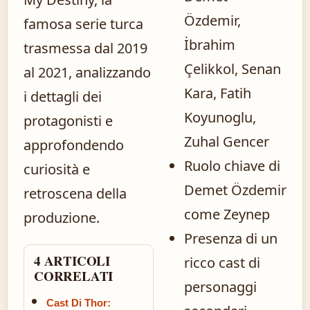
Özdemir,
famosa serie turca
İbrahim
trasmessa dal 2019
Çelikkol, Senan
al 2021, analizzando
Kara, Fatih
i dettagli dei
Koyunoglu,
protagonisti e
Zuhal Gencer
approfondendo
Ruolo chiave di
curiosità e
Demet Özdemir
retroscena della
come Zeynep
produzione.
Presenza di un
4 ARTICOLI
ricco cast di
CORRELATI
personaggi
Cast Di Thor: