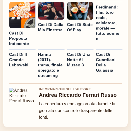
Ferdinand:
film, toro
reale,
calciatore,
Cast Di Dalla
Cast Di State
morale —
Mia Finestra
Of Play
Cast Di
tutto conne
Proposta
o
Indecente
Cast Di Il
Hanna
Cast Di Una
Cast Di
Grande
(2011):
Notte Al
Guardiani
Lebowski
trama, finale
Museo 3
Della
spiegato e
Galassia
streaming
INFORMAZIONI SULL'AUTORE
Andrea Riccardo Ferrari Russo
La copertura viene aggiornata durante la
giornata con controllo trasparente delle
fonti.