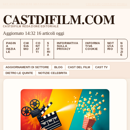
SAT, AUG 8
EDIZIONE MEZZOGIORNO
ITALIANO
CHI SIAMO
CONTATTI
STORIA
CASTDIFILM.COM
CASTDIFILM REDAZIONE EDITORIALE
Aggiornato 14:32
16 articoli oggi
PAGIN
CHI
CO
S
INFORMATIVA
INFORMA
NOT
N
A
SIA
NT
T
SULLA
TIVA
IZIA
O
INIZIA
MO
AT
O
PRIVACY
COOKIE
RIO
TI
LE
TI
RI
ZI
A
E
AGGIORNAMENTI DI SETTORE
BLOG
CAST DEL FILM
CAST TV
DIETRO LE QUINTE
NOTIZIE CELEBRITA