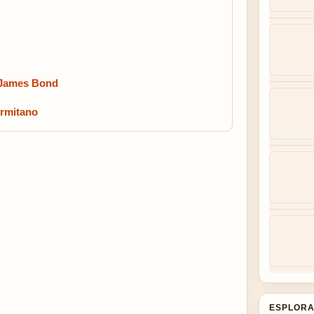
ri James Bond
ermitano
ESPLORA