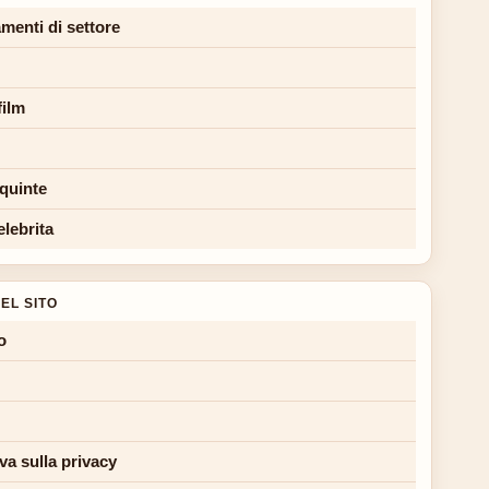
menti di settore
film
 quinte
elebrita
EL SITO
o
va sulla privacy