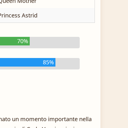
Queen Mother
Princess Astrid
70%
85%
egnato un momento importante nella