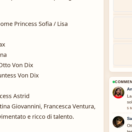
ome Princess Sofia / Lisa
ax
ina
 Otto Von Dix
untess Von Dix
COMMENT
An
cess Astrid
La
so
ttina Giovannini, Francesca Ventura,
5 
imentato e ricco di talento.
Sa
Ot
te