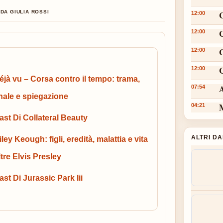
DA GIULIA ROSSI
12:00
12:00
12:00
C
12:00
éjà vu – Corsa contro il tempo: trama,
A
07:54
inale e spiegazione
M
04:21
ast Di Collateral Beauty
ALTRI D
iley Keough: figli, eredità, malattia e vita
ltre Elvis Presley
ast Di Jurassic Park Iii