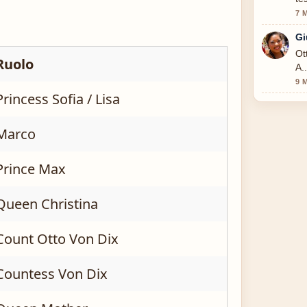
7 
Gi
Ot
Ruolo
A.
9 
Princess Sofia / Lisa
Marco
Prince Max
Queen Christina
Count Otto Von Dix
Countess Von Dix