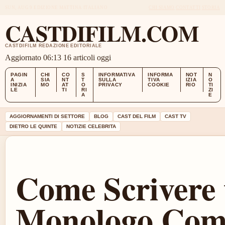
SUN, AUG 9
EDIZIONE MATTINA
ITALIANO
CHI SIAMO
CONTATTI
STORIA
CASTDIFILM.COM
CASTDIFILM REDAZIONE EDITORIALE
Aggiornato 06:13
16 articoli oggi
PAGIN
CHI
CO
S
INFORMATIVA
INFORMA
NOT
N
A
SIA
NT
T
SULLA
TIVA
IZIA
O
INIZIA
MO
AT
O
PRIVACY
COOKIE
RIO
TI
LE
TI
RI
ZI
A
E
AGGIORNAMENTI DI SETTORE
BLOG
CAST DEL FILM
CAST TV
DIETRO LE QUINTE
NOTIZIE CELEBRITA
Come Scrivere
Monologo Com