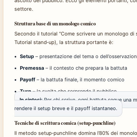
ascolto del pubblico. Ecco gli elementi portanti, conf
settore.
Struttura base di un monologo comico
Secondo il tutorial “Come scrivere un monologo di
Tutorial stand‑up), la struttura portante è:
Setup
– presentazione del tema o dell’osservazio
Premessa
– il contesto che prepara la battuta
Payoff
– la battuta finale, il momento comico
Turn
– la svolta che sorprende il pubblico
In sintesi:
Per chi scrive, ogni battuta segue una mi
rendere il setup breve e il payoff istantaneo.
Tecniche di scrittura comica (setup‑punchline)
Il metodo setup‑punchline domina l’80% dei monolog