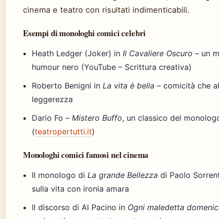
cinema e teatro con risultati indimenticabili.
Esempi di monologhi comici celebri
Heath Ledger (Joker) in
Il Cavaliere Oscuro
– un m
humour nero (YouTube – Scrittura creativa)
Roberto Benigni in
La vita è bella
– comicità che a
leggerezza
Dario Fo –
Mistero Buffo
, un classico del monologo
(
teatropertutti.it
)
Monologhi comici famosi nel cinema
Il monologo di
La grande Bellezza
di Paolo Sorrent
sulla vita con ironia amara
Il discorso di Al Pacino in
Ogni maledetta domenic