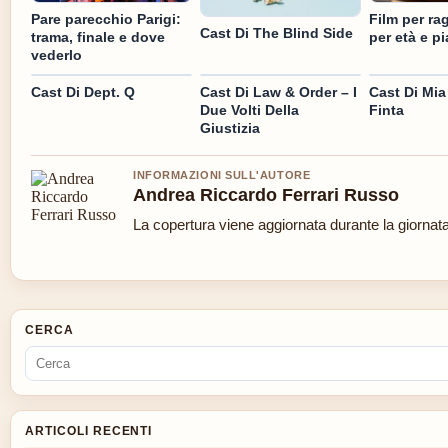
Pare parecchio Parigi:
Film per ra
Cast Di The Blind Side
trama, finale e dove
per età e p
vederlo
Cast Di Dept. Q
Cast Di Law & Order – I
Cast Di Mia
Due Volti Della
Finta
Giustizia
INFORMAZIONI SULL'AUTORE
Andrea Riccardo Ferrari Russo
La copertura viene aggiornata durante la giornata 
CERCA
ARTICOLI RECENTI