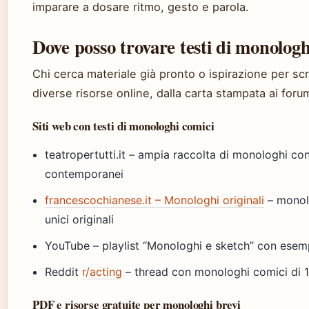
imparare a dosare ritmo, gesto e parola.
Dove posso trovare testi di monologh
Chi cerca materiale già pronto o ispirazione per sc
diverse risorse online, dalla carta stampata ai foru
Siti web con testi di monologhi comici
teatropertutti.it – ampia raccolta di monologhi con 
contemporanei
francescochianese.it – Monologhi originali
– monolo
unici originali
YouTube – playlist “Monologhi e sketch” con esempi
Reddit
r/acting
– thread con monologhi comici di 1 
PDF e risorse gratuite per monologhi brevi