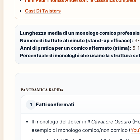
Film Paul Thomas Anderson: la classifica completa
Cast Di Twisters
Lunghezza media di un monologo comico professio
Numero di battute al minuto (stand-up efficace):
3-
Anni di pratica per un comico affermato (stima):
5-1
Percentuale di monologhi che usano la struttura s
PANORAMICA RAPIDA
Fatti confermati
1
Il monologo del Joker in
Il Cavaliere Oscuro
(He
esempio di monologo comico/non comico (
You