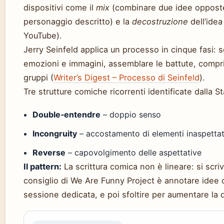
dispositivi come il
mix
(combinare due idee opposte)
personaggio descritto) e la
decostruzione
dell’idea
YouTube).
Jerry Seinfeld applica un processo in cinque fasi: 
emozioni e immagini, assemblare le battute, comprim
gruppi (
Writer’s Digest – Processo di Seinfeld
).
Tre strutture comiche ricorrenti identificate dalla 
Double‑entendre
– doppio senso
Incongruity
– accostamento di elementi inaspettat
Reverse
– capovolgimento delle aspettative
Il pattern:
La scrittura comica non è lineare: si scrive, 
consiglio di We Are Funny Project è annotare idee 
sessione dedicata, e poi sfoltire per aumentare la 