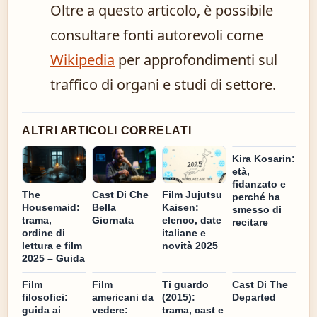
Oltre a questo articolo, è possibile
consultare fonti autorevoli come
Wikipedia
per approfondimenti sul
traffico di organi e studi di settore.
ALTRI ARTICOLI CORRELATI
Kira Kosarin:
età,
fidanzato e
Cast Di Che
The
Film Jujutsu
perché ha
Bella
Housemaid:
Kaisen:
smesso di
Giornata
trama,
elenco, date
recitare
ordine di
italiane e
lettura e film
novità 2025
2025 – Guida
Film
Film
Ti guardo
Cast Di The
filosofici:
americani da
(2015):
Departed
guida ai
vedere:
trama, cast e