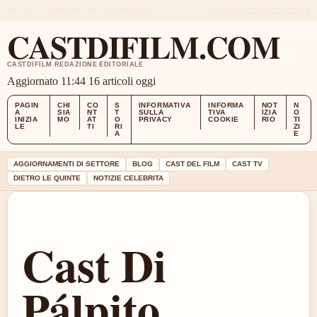
THU, AUG 6
EDIZIONE MATTINA
ITALIANO
CHI SIAMO
CONTATTI
STORIA
CASTDIFILM.COM
CASTDIFILM REDAZIONE EDITORIALE
Aggiornato 11:44
16 articoli oggi
PAGIN
CHI
CO
S
INFORMATIVA
INFORMA
NOT
N
A
SIA
NT
T
SULLA
TIVA
IZIA
O
INIZIA
MO
AT
O
PRIVACY
COOKIE
RIO
TI
LE
TI
RI
ZI
A
E
AGGIORNAMENTI DI SETTORE
BLOG
CAST DEL FILM
CAST TV
DIETRO LE QUINTE
NOTIZIE CELEBRITA
Cast Di
Pálpito