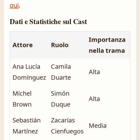
qui
.
Dati e Statistiche sul Cast
Importanza
Attore
Ruolo
nella trama
Ana Lucía
Camila
Alta
Domínguez
Duarte
Michel
Simón
Alta
Brown
Duque
Sebastián
Zacarías
Media
Martínez
Cienfuegos