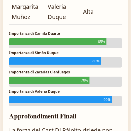
Margarita
Valeria
Alta
Muñoz
Duque
Importanza di Camila Duarte
85%
Importanza di Simón Duque
80%
Importanza di Zacarías Cienfuegos
70%
Importanza di Valeria Duque
90%
Approfondimenti Finali
La forza del Cast Di Pálpito risiede non