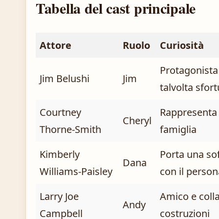
Tabella del cast principale
Attore
Ruolo
Curiosità
Protagonista
Jim Belushi
Jim
talvolta sfor
Courtney
Rappresenta l
Cheryl
Thorne-Smith
famiglia
Kimberly
Porta una so
Dana
Williams-Paisley
con il person
Larry Joe
Amico e colla
Andy
Campbell
costruzioni