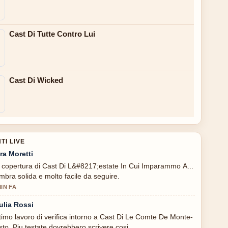
Cast Di Tutte Contro Lui
Cast Di Wicked
I LIVE
ra Moretti
 copertura di Cast Di L&#8217;estate In Cui Imparammo A...
mbra solida e molto facile da seguire.
MIN FA
ulia Rossi
timo lavoro di verifica intorno a Cast Di Le Comte De Monte-
isto. Piu testate dovrebbero scrivere cosi.