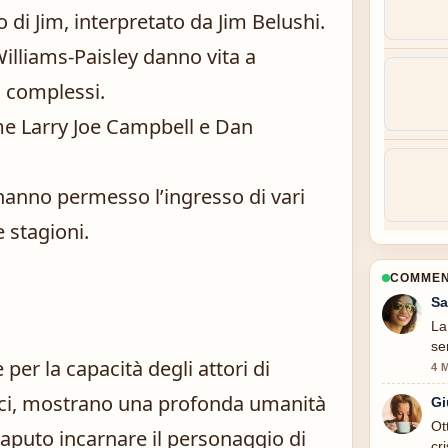
 di Jim, interpretato da Jim Belushi.
lliams-Paisley danno vita a
i complessi.
ome Larry Joe Campbell e Dan
 hanno permesso l’ingresso di vari
 stagioni.
COMMENT
Sa
La
se
 per la capacità degli attori di
4 
ici, mostrano una profonda umanità
Gi
Ot
saputo incarnare il personaggio di
cr