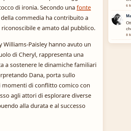
tocco di ironia. Secondo una
fonte
6 
Ma
 della commedia ha contribuito a
Ot
iconoscibile e amato dal pubblico.
ch
8 
 Williams-Paisley hanno avuto un
uolo di Cheryl, rappresenta una
a a sostenere le dinamiche familiari
erpretando Dana, porta sullo
i momenti di conflitto comico con
so agli attori di esplorare diverse
uendo alla durata e al successo