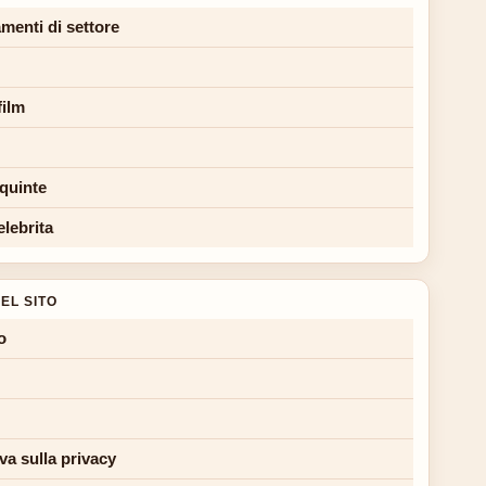
menti di settore
film
 quinte
elebrita
EL SITO
o
va sulla privacy