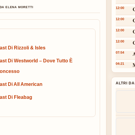
 DA ELENA MORETTI
12:00
12:00
12:00
C
12:00
ast Di Rizzoli & Isles
A
07:54
ast Di Westworld – Dove Tutto È
M
04:21
oncesso
ALTRI D
ast Di All American
ast Di Fleabag