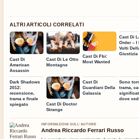
ALTRI ARTICOLI CORRELATI
Cast Di 
Order – I
Volti Dell
Giustizia
Cast Di Fbi:
Cast Di
Cast Di Le Otto
Most Wanted
American
Montagne
Assassin
Dark Shadows
Cast Di
Sono tor
2012:
Guardiani Della
trama, ca
recensione,
Galassia
significa
trama e finale
dove ved
Cast Di Doctor
spiegato
Strange
INFORMAZIONI SULL'AUTORE
Andrea Riccardo Ferrari Russo