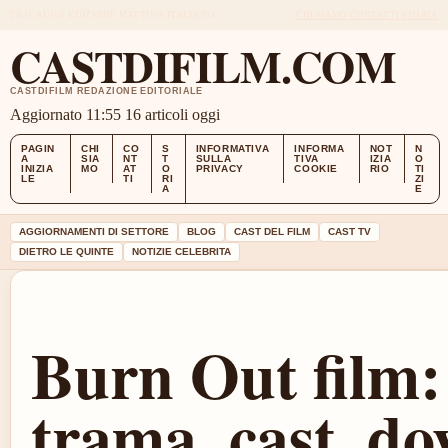
THU, AUG 6
EDIZIONE MATTINA
ITALIANO
CHI SIAMO
CONTATTI
STORIA
CASTDIFILM.COM
CASTDIFILM REDAZIONE EDITORIALE
Aggiornato 11:55
16 articoli oggi
PAGIN
CHI
CO
S
INFORMATIVA
INFORMA
NOT
N
A
SIA
NT
T
SULLA
TIVA
IZIA
O
INIZIA
MO
AT
O
PRIVACY
COOKIE
RIO
TI
LE
TI
RI
ZI
A
E
AGGIORNAMENTI DI SETTORE
BLOG
CAST DEL FILM
CAST TV
DIETRO LE QUINTE
NOTIZIE CELEBRITA
Burn Out film:
trama, cast, do