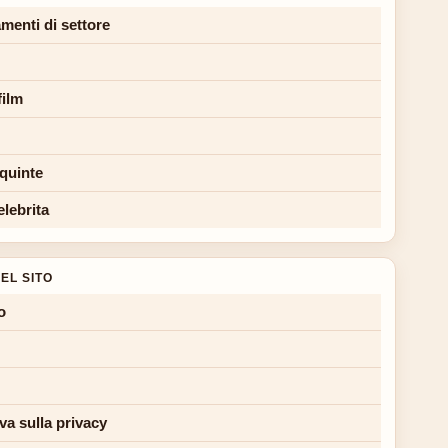
menti di settore
film
 quinte
elebrita
EL SITO
o
va sulla privacy