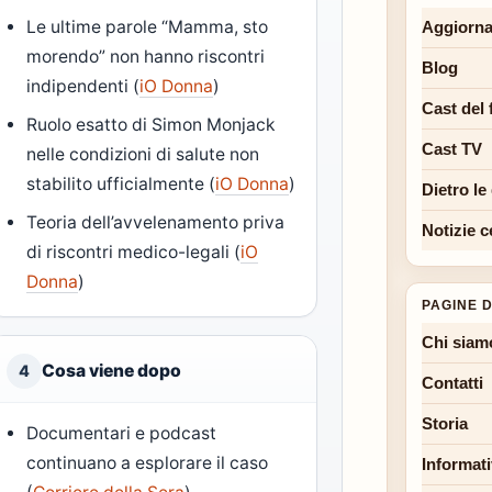
Le ultime parole “Mamma, sto
Aggiorna
morendo” non hanno riscontri
Blog
indipendenti (
iO Donna
)
Cast del 
Ruolo esatto di Simon Monjack
Cast TV
nelle condizioni di salute non
stabilito ufficialmente (
iO Donna
)
Dietro le
Teoria dell’avvelenamento priva
Notizie c
di riscontri medico-legali (
iO
Donna
)
PAGINE D
Chi siam
Cosa viene dopo
4
Contatti
Storia
Documentari e podcast
continuano a esplorare il caso
Informati