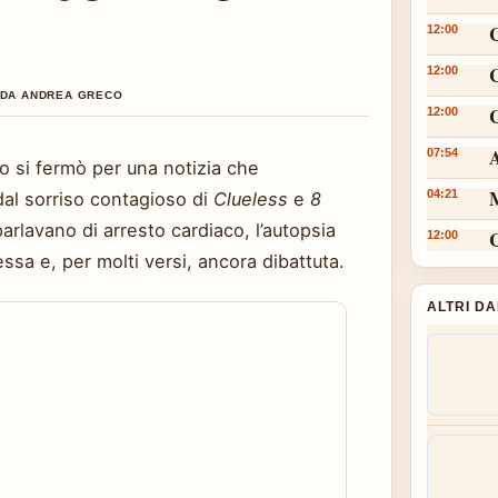
12:00
12:00
O DA ANDREA GRECO
C
12:00
A
07:54
o si fermò per una notizia che
M
04:21
dal sorriso contagioso di
Clueless
e
8
 parlavano di arresto cardiaco, l’autopsia
12:00
sa e, per molti versi, ancora dibattuta.
ALTRI D