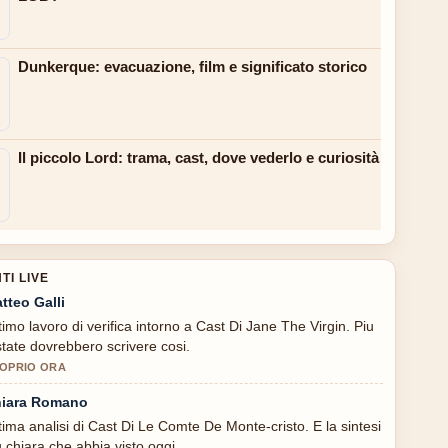
Dunkerque: evacuazione, film e significato storico
Il piccolo Lord: trama, cast, dove vederlo e curiosità
I LIVE
tteo Galli
timo lavoro di verifica intorno a Cast Di Jane The Virgin. Piu
state dovrebbero scrivere cosi.
OPRIO ORA
iara Romano
tima analisi di Cast Di Le Comte De Monte-cristo. E la sintesi
u chiara che abbia visto oggi.