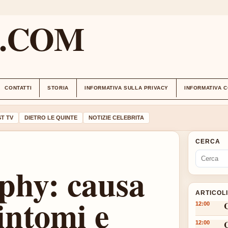
M.COM
CONTATTI
STORIA
INFORMATIVA SULLA PRIVACY
INFORMATIVA 
T TV
DIETRO LE QUINTE
NOTIZIE CELEBRITA
CERCA
phy: causa
ARTICOL
intomi e
12:00
12:00