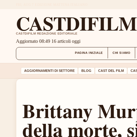
FRI, AUG 7
EDIZIONE MATTINA
ITALIANO
CASTDIFIL
CASTDIFILM REDAZIONE EDITORIALE
Aggiornato 08:49
16 articoli oggi
PAGINA INIZIALE
CHI SIAMO
AGGIORNAMENTI DI SETTORE
BLOG
CAST DEL FILM
CAS
Brittany Mur
della morte, s