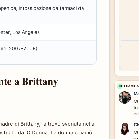
penica, intossicazione da farmaci da
nter, Los Angeles
 nel 2007-2009)
nte a Brittany
COMMENT
Ma
Ot
te
PR
dre di Brittany, la trovò svenuta nella
Ch
ostruito da iO Donna. La donna chiamò
Ot
pi