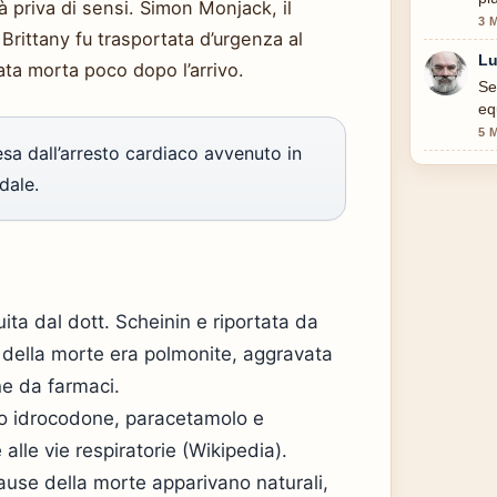
à priva di sensi. Simon Monjack, il
3 
Brittany fu trasportata d’urgenza al
Lu
ta morta poco dopo l’arrivo.
Se
eq
5 
sa dall’arresto cardiaco avvenuto in
dale.
ta dal dott. Scheinin e riportata da
a della morte era polmonite, aggravata
ne da farmaci.
ano idrocodone, paracetamolo e
 alle vie respiratorie (Wikipedia).
cause della morte apparivano naturali,