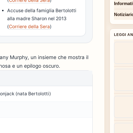
(
Corriere della Sera
)
Informat
Accuse della famiglia Bertolotti
Notiziari
alla madre Sharon nel 2013
(
Corriere della Sera
)
LEGGI A
ittany Murphy, un insieme che mostra il
inosa e un epilogo oscuro.
njack (nata Bertolotti)