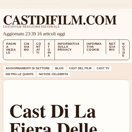
SAT, AUG 8
EDIZIONE SERALE
ITALIANO
CHI SIAMO
CONTATTI
STORIA
CASTDIFILM.COM
CASTDIFILM REDAZIONE EDITORIALE
Aggiornato 23:39
16 articoli oggi
PAGIN
CHI
CO
S
INFORMATIVA
INFORMA
NOT
N
A
SIA
NT
T
SULLA
TIVA
IZIA
O
INIZIA
MO
AT
O
PRIVACY
COOKIE
RIO
TI
LE
TI
RI
ZI
A
E
AGGIORNAMENTI DI SETTORE
BLOG
CAST DEL FILM
CAST TV
DIETRO LE QUINTE
NOTIZIE CELEBRITA
Cast Di La
Fiera Delle