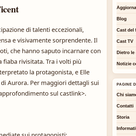
icent
Aggiorna
Blog
cipazione di talenti eccezionali,
Cast del 
tensa e visivamente sorprendente. Il
Cast TV
noti, che hanno saputo incarnare con
Dietro le
fiaba rivisitata. Tra i volti più
Notizie c
terpretato la protagonista, e Elle
di Aurora. Per maggiori dettagli sui
PAGINE D
approfondimento sul cast
link>.
Chi siam
Contatti
Storia
Informati
mediate sui protagonisti: