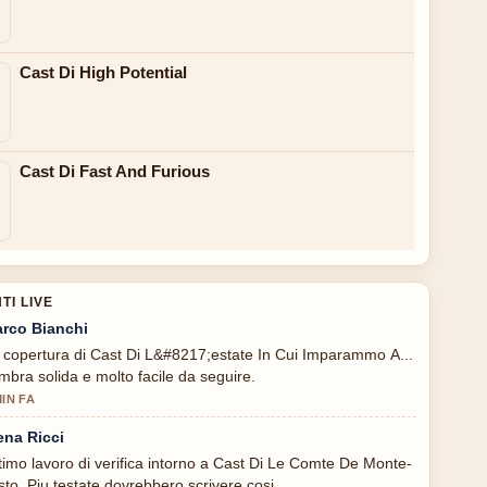
Cast Di High Potential
Cast Di Fast And Furious
I LIVE
rco Bianchi
 copertura di Cast Di L&#8217;estate In Cui Imparammo A...
mbra solida e molto facile da seguire.
MIN FA
ena Ricci
timo lavoro di verifica intorno a Cast Di Le Comte De Monte-
isto. Piu testate dovrebbero scrivere cosi.