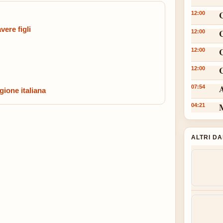
12:00
vere figli
12:00
12:00
C
12:00
A
07:54
gione italiana
M
04:21
ALTRI D