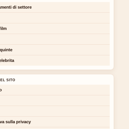
menti di settore
film
 quinte
elebrita
EL SITO
o
va sulla privacy