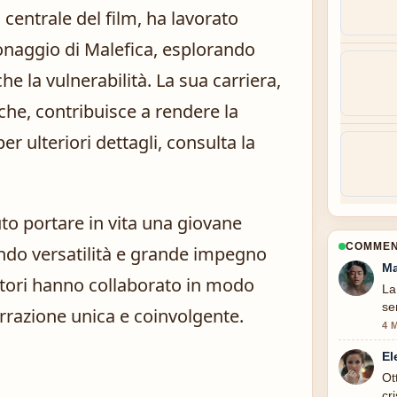
a centrale del film, ha lavorato
naggio di Malefica, esplorando
che la vulnerabilità. La sua carriera,
che, contribuisce a rendere la
r ulteriori dettagli, consulta la
uto portare in vita una giovane
COMMENT
ando versatilità e grande impegno
Ma
 attori hanno collaborato in modo
La
se
arrazione unica e coinvolgente.
4 
El
Ot
cr