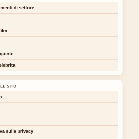
menti di settore
film
 quinte
elebrita
EL SITO
o
va sulla privacy