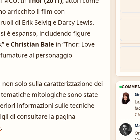
ll’MCU. In
Thor (2011)
, attori come
 arricchito il film con
ruoli di Erik Selvig e Darcy Lewis.
 e si è espanso, includendo figure
k” e
Christian Bale
in “Thor: Love
fumature al personaggio
 non solo sulla caratterizzazione dei
COMMENT
 tematiche mitologiche sono state
Gi
La
eriori informazioni sulle tecniche
fa
sigli di consultare la pagina
7 
e
.
Ma
Ot
Cu