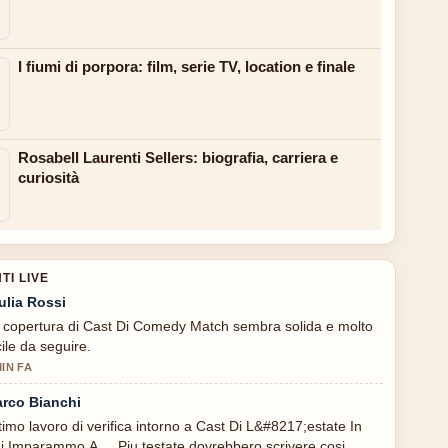
I fiumi di porpora: film, serie TV, location e finale
Rosabell Laurenti Sellers: biografia, carriera e
curiosità
I LIVE
ulia Rossi
 copertura di Cast Di Comedy Match sembra solida e molto
cile da seguire.
MIN FA
rco Bianchi
timo lavoro di verifica intorno a Cast Di L&#8217;estate In
i Imparammo A.... Piu testate dovrebbero scrivere cosi.