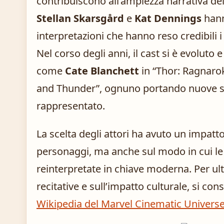
contribuiscono all’ampiezza narrativa de
Stellan Skarsgård
e
Kat Dennings
hanno
interpretazioni che hanno reso credibili i 
Nel corso degli anni, il cast si è evoluto
come
Cate Blanchett
in “Thor: Ragnaro
and Thunder”, ognuno portando nuove s
rappresentato.
La scelta degli attori ha avuto un impatto
personaggi, ma anche sul modo in cui le
reinterpretate in chiave moderna. Per ult
recitative e sull’impatto culturale, si con
Wikipedia del Marvel Cinematic Univers