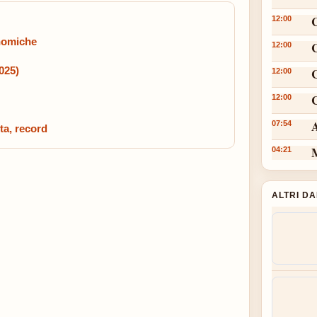
12:00
onomiche
12:00
2025)
12:00
C
12:00
A
07:54
ta, record
M
04:21
ALTRI D