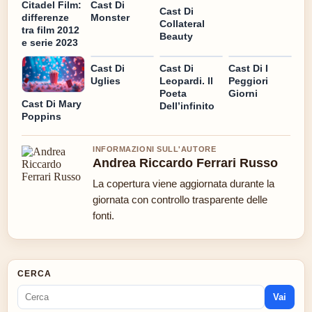
Cast Di
Citadel Film:
Cast Di
Monster
differenze
Collateral
tra film 2012
Beauty
e serie 2023
Cast Di
Cast Di
Cast Di I
Uglies
Leopardi. Il
Peggiori
Poeta
Giorni
Cast Di Mary
Dell’infinito
Poppins
INFORMAZIONI SULL'AUTORE
Andrea Riccardo Ferrari Russo
La copertura viene aggiornata durante la
giornata con controllo trasparente delle
fonti.
CERCA
Vai