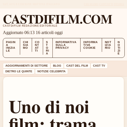
SAT, AUG 8
EDIZIONE MATTINA
ITALIANO
CHI SIAMO
CONTATTI
STORIA
CASTDIFILM.COM
CASTDIFILM REDAZIONE EDITORIALE
Aggiornato 06:13
16 articoli oggi
PAGIN
CHI
CO
S
INFORMATIVA
INFORMA
NOT
N
A
SIA
NT
T
SULLA
TIVA
IZIA
O
INIZIA
MO
AT
O
PRIVACY
COOKIE
RIO
TI
LE
TI
RI
ZI
A
E
AGGIORNAMENTI DI SETTORE
BLOG
CAST DEL FILM
CAST TV
DIETRO LE QUINTE
NOTIZIE CELEBRITA
Uno di noi
film: trama,