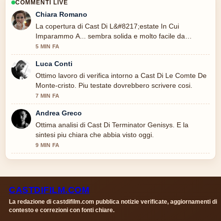
COMMENTI LIVE
Chiara Romano
La copertura di Cast Di L&#8217;estate In Cui
Imparammo A... sembra solida e molto facile da
seguire.
5 MIN FA
Luca Conti
Ottimo lavoro di verifica intorno a Cast Di Le Comte De
Monte-cristo. Piu testate dovrebbero scrivere cosi.
7 MIN FA
Andrea Greco
Ottima analisi di Cast Di Terminator Genisys. E la
sintesi piu chiara che abbia visto oggi.
9 MIN FA
CASTDIFILM.COM
La redazione di castdifilm.com pubblica notizie verificate, aggiornamenti di
contesto e correzioni con fonti chiare.