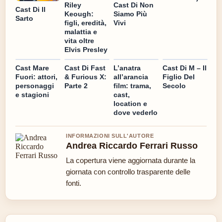
Riley
Cast Di Non
Cast Di Il
Keough:
Siamo Più
Sarto
figli, eredità,
Vivi
malattia e
vita oltre
Elvis Presley
Cast Mare
Cast Di Fast
L’anatra
Cast Di M – Il
Fuori: attori,
& Furious X:
all’arancia
Figlio Del
personaggi
Parte 2
film: trama,
Secolo
e stagioni
cast,
location e
dove vederlo
INFORMAZIONI SULL'AUTORE
Andrea Riccardo Ferrari Russo
La copertura viene aggiornata durante la
giornata con controllo trasparente delle
fonti.