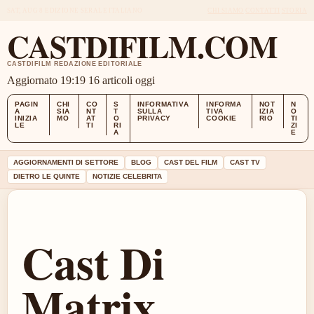
SAT, AUG 8
EDIZIONE SERALE
ITALIANO
CHI SIAMO
CONTATTI
STORIA
CASTDIFILM.COM
CASTDIFILM REDAZIONE EDITORIALE
Aggiornato 19:19
16 articoli oggi
PAGIN
CHI
CO
S
INFORMATIVA
INFORMA
NOT
N
A
SIA
NT
T
SULLA
TIVA
IZIA
O
INIZIA
MO
AT
O
PRIVACY
COOKIE
RIO
TI
LE
TI
RI
ZI
A
E
AGGIORNAMENTI DI SETTORE
BLOG
CAST DEL FILM
CAST TV
DIETRO LE QUINTE
NOTIZIE CELEBRITA
Cast Di
Matrix