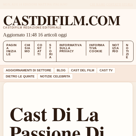
MON, AUG 10
EDIZIONE MATTINA
ITALIANO
CHI SIAMO
CONTATTI
STORIA
CASTDIFILM.COM
CASTDIFILM REDAZIONE EDITORIALE
Aggiornato 11:48
16 articoli oggi
PAGIN
CHI
CO
S
INFORMATIVA
INFORMA
NOT
N
A
SIA
NT
T
SULLA
TIVA
IZIA
O
INIZIA
MO
AT
O
PRIVACY
COOKIE
RIO
TI
LE
TI
RI
ZI
A
E
AGGIORNAMENTI DI SETTORE
BLOG
CAST DEL FILM
CAST TV
DIETRO LE QUINTE
NOTIZIE CELEBRITA
Cast Di La
Passione Di