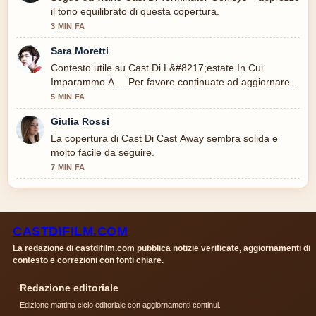
il tono equilibrato di questa copertura.
3 MIN FA
Sara Moretti
Contesto utile su Cast Di L&#8217;estate In Cui
Imparammo A.... Per favore continuate ad aggiornare
questo live.
5 MIN FA
Giulia Rossi
La copertura di Cast Di Cast Away sembra solida e
molto facile da seguire.
7 MIN FA
CASTDIFILM.COM
La redazione di castdifilm.com pubblica notizie verificate, aggiornamenti di
contesto e correzioni con fonti chiare.
Redazione editoriale
Edizione mattina ciclo editoriale con aggiornamenti continui.