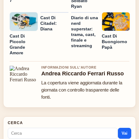
7
Soldato
Ryan
Cast Di
Diario di una
Citadel:
nerd
Diana
superstar:
trama, cast,
Cast Di
Cast Di
finale e
Piccolo
Buongiorno
streaming
Grande
Papà
Amore
INFORMAZIONI SULL'AUTORE
Andrea Riccardo Ferrari Russo
La copertura viene aggiornata durante la
giornata con controllo trasparente delle
fonti.
CERCA
Vai