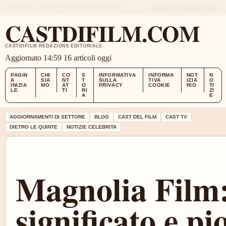
THU, AUG 6
EDIZIONE MEZZOGIORNO
ITALIANO
CHI SIAMO
CONTATTI
STORIA
CASTDIFILM.COM
CASTDIFILM REDAZIONE EDITORIALE
Aggiornato 14:59
16 articoli oggi
PAGIN
CHI
CO
S
INFORMATIVA
INFORMA
NOT
N
A
SIA
NT
T
SULLA
TIVA
IZIA
O
INIZIA
MO
AT
O
PRIVACY
COOKIE
RIO
TI
LE
TI
RI
ZI
A
E
AGGIORNAMENTI DI SETTORE
BLOG
CAST DEL FILM
CAST TV
DIETRO LE QUINTE
NOTIZIE CELEBRITA
Magnolia Film:
significato e pi