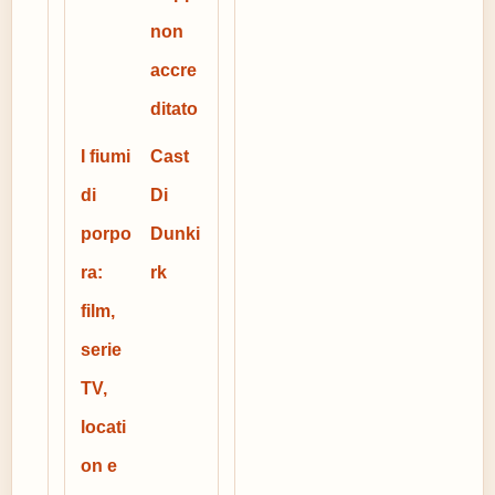
non
accre
ditato
I fiumi
Cast
di
Di
porpo
Dunki
ra:
rk
film,
serie
TV,
locati
on e