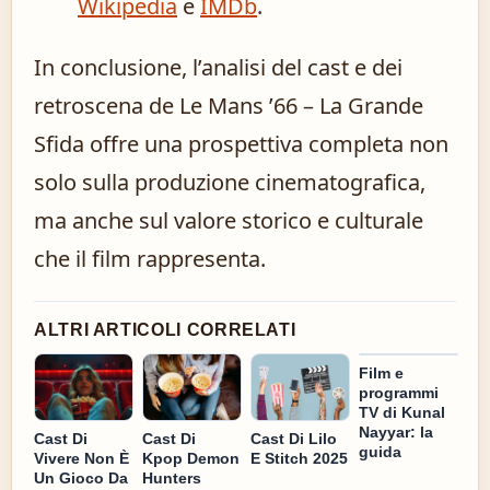
Wikipedia
e
IMDb
.
In conclusione, l’analisi del cast e dei
retroscena de Le Mans ’66 – La Grande
Sfida offre una prospettiva completa non
solo sulla produzione cinematografica,
ma anche sul valore storico e culturale
che il film rappresenta.
ALTRI ARTICOLI CORRELATI
Film e
programmi
TV di Kunal
Nayyar: la
Cast Di
Cast Di
Cast Di Lilo
guida
Vivere Non È
Kpop Demon
E Stitch 2025
Un Gioco Da
Hunters