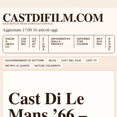
THU, AUG 6
EDIZIONE MEZZOGIORNO
ITALIANO
CHI SIAMO
CONTATTI
STORIA
CASTDIFILM.COM
CASTDIFILM REDAZIONE EDITORIALE
Aggiornato 17:00
16 articoli oggi
PAGIN
CHI
CO
S
INFORMATIVA
INFORMA
NOT
N
A
SIA
NT
T
SULLA
TIVA
IZIA
O
INIZIA
MO
AT
O
PRIVACY
COOKIE
RIO
TI
LE
TI
RI
ZI
A
E
AGGIORNAMENTI DI SETTORE
BLOG
CAST DEL FILM
CAST TV
DIETRO LE QUINTE
NOTIZIE CELEBRITA
Cast Di Le
Mans ’66 –