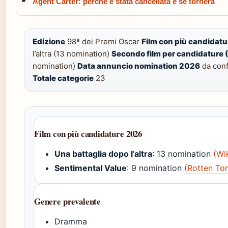
Agent Carter: perché è stata cancellata e se tornerà
Edizione
98ª dei Premi Oscar
Film con più candidat
l’altra (13 nomination)
Secondo film per candidature 
nomination)
Data annuncio nomination 2026
da conf
Totale categorie
23
Film con più candidature 2026
Una battaglia dopo l’altra
: 13 nomination
(Wik
Sentimental Value
: 9 nomination
(Rotten To
Genere prevalente
Dramma