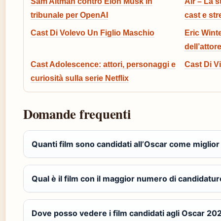
Sam Altman contro Elon Musk in
Air – La s
tribunale per OpenAI
cast e st
Cast Di Volevo Un Figlio Maschio
Eric Winte
dell’attor
Cast Adolescence: attori, personaggi e
Cast Di V
curiosità sulla serie Netflix
Domande frequenti
Quanti film sono candidati all’Oscar come miglior
Qual è il film con il maggior numero di candidatur
Dove posso vedere i film candidati agli Oscar 20