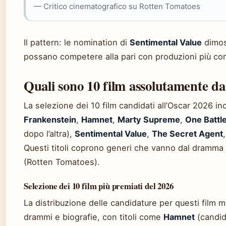
— Critico cinematografico su Rotten Tomatoes
Il pattern: le nomination di
Sentimental Value
dimos
possano competere alla pari con produzioni più co
Quali sono 10 film assolutamente da
La selezione dei 10 film candidati all’Oscar 2026 i
Frankenstein
,
Hamnet
,
Marty Supreme
,
One Battl
dopo l’altra),
Sentimental Value
,
The Secret Agent
Questi titoli coprono generi che vanno dal dramma 
(Rotten Tomatoes).
Selezione dei 10 film più premiati del 2026
La distribuzione delle candidature per questi film
drammi e biografie, con titoli come
Hamnet
(candid