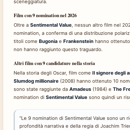
sceneggiatura.
Film con 9 nomination nel 2026
Oltre a
Sentimental Value
, nessun altro film nel 20
nomination, a conferma di una distribuzione polarizz
titoli come
Bugonia
e
Frankenstein
hanno ottenuto 
non hanno raggiunto questo traguardo.
Altri film con 9 candidature nella storia
Nella storia degli Oscar, film come
Il signore degli an
Slumdog millionaire
(2008) hanno ottenuto 10 nomi
sono state raggiunte da
Amadeus
(1984) e
The Fr
nomination di
Sentimental Value
sono quindi un risu
“Le 9 nomination di Sentimental Value sono un r
profondità narrativa e della regia di Joachim Trier