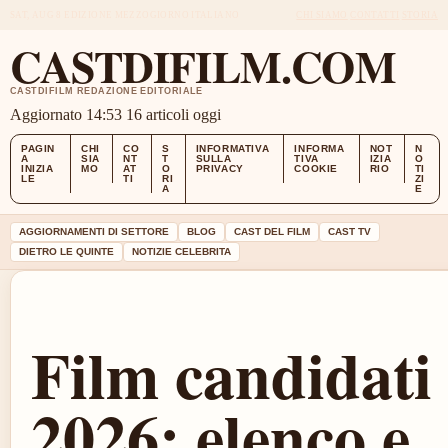
SAT, AUG 8
EDIZIONE MEZZOGIORNO
ITALIANO
CHI SIAMO
CONTATTI
STORIA
CASTDIFILM.COM
CASTDIFILM REDAZIONE EDITORIALE
Aggiornato 14:53
16 articoli oggi
PAGIN
CHI
CO
S
INFORMATIVA
INFORMA
NOT
N
A
SIA
NT
T
SULLA
TIVA
IZIA
O
INIZIA
MO
AT
O
PRIVACY
COOKIE
RIO
TI
LE
TI
RI
ZI
A
E
AGGIORNAMENTI DI SETTORE
BLOG
CAST DEL FILM
CAST TV
DIETRO LE QUINTE
NOTIZIE CELEBRITA
Film candidati
2026: elenco e