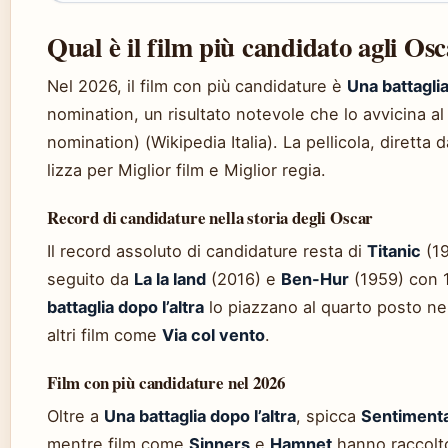
Qual è il film più candidato agli Os
Nel 2026, il film con più candidature è
Una battaglia
nomination, un risultato notevole che lo avvicina al
nomination) (Wikipedia Italia). La pellicola, dirett
lizza per Miglior film e Miglior regia.
Record di candidature nella storia degli Oscar
Il record assoluto di candidature resta di
Titanic
(19
seguito da
La la land
(2016) e
Ben-Hur
(1959) con 1
battaglia dopo l’altra
lo piazzano al quarto posto nel
altri film come
Via col vento
.
Film con più candidature nel 2026
Oltre a
Una battaglia dopo l’altra
, spicca
Sentimenta
mentre film come
Sinners
e
Hamnet
hanno raccolto