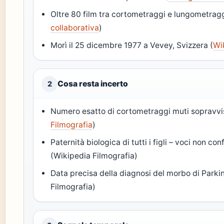
Oltre 80 film tra cortometraggi e lungometragg
collaborativa
)
Morì il 25 dicembre 1977 a Vevey, Svizzera (
Wi
Cosa resta incerto
2
Numero esatto di cortometraggi muti sopravviss
Filmografia
)
Paternità biologica di tutti i figli – voci non con
(Wikipedia Filmografia)
Data precisa della diagnosi del morbo di Parki
Filmografia)