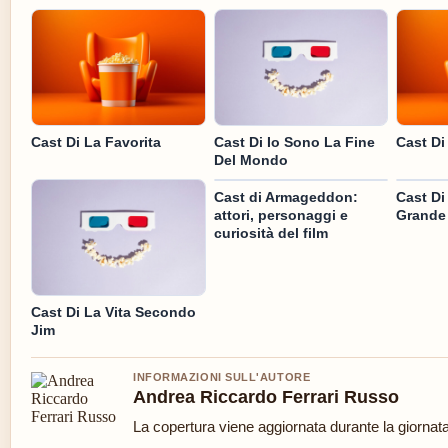
Cast Di La Favorita
Cast Di Io Sono La Fine
Cast Di
Del Mondo
Cast di Armageddon:
Cast Di
attori, personaggi e
Grande 
curiosità del film
Cast Di La Vita Secondo
Jim
INFORMAZIONI SULL'AUTORE
Andrea Riccardo Ferrari Russo
La copertura viene aggiornata durante la giornata 