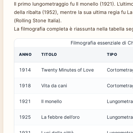
Il primo lungometraggio fu Il monello (1921). L’ultim
della ribalta (1952), mentre la sua ultima regia fu
(Rolling Stone Italia).
La filmografia completa è riassunta nella tabella s
Filmografia essenziale di Ch
ANNO
TITOLO
TIPO
1914
Twenty Minutes of Love
Cortometra
1918
Vita da cani
Cortometra
1921
Il monello
Lungometra
1925
La febbre dell’oro
Lungometra
1931
Luci della città
Lungometra