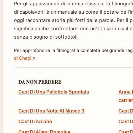
Per gli appassionati di cinema classico, la filmograf
di capolavori: è un manuale su come il potere dell
oggi raccontare storie più forti delle parole. Per il 
significa anche confrontarsi con un’epoca in cui il c
senza bisogno di sottotitoli.
Per approfondire la filmografia completa del grande reg
di Chaplin
.
DA NON PERDERE
Cast Di Una Pallottola Spuntata
Anna F
carrie
Cast Di Una Notte Al Museo 3
Cast D
Cast Di Arcane
Cast D
Cast Di Alien: Romulus
Cast D