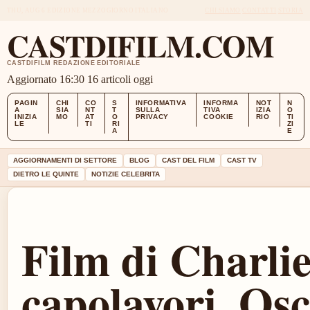
THU, AUG 6
EDIZIONE MEZZOGIORNO
ITALIANO
CHI SIAMO
CONTATTI
STORIA
CASTDIFILM.COM
CASTDIFILM REDAZIONE EDITORIALE
Aggiornato 16:30
16 articoli oggi
PAGIN
CHI
CO
S
INFORMATIVA
INFORMA
NOT
N
A
SIA
NT
T
SULLA
TIVA
IZIA
O
INIZIA
MO
AT
O
PRIVACY
COOKIE
RIO
TI
LE
TI
RI
ZI
A
E
AGGIORNAMENTI DI SETTORE
BLOG
CAST DEL FILM
CAST TV
DIETRO LE QUINTE
NOTIZIE CELEBRITA
Film di Charli
capolavori, Osc