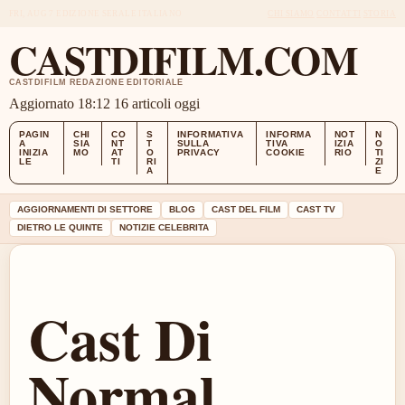
FRI, AUG 7
EDIZIONE SERALE
ITALIANO
CHI SIAMO
CONTATTI
STORIA
CASTDIFILM.COM
CASTDIFILM REDAZIONE EDITORIALE
Aggiornato 18:12
16 articoli oggi
PAGIN
CHI
CO
S
INFORMATIVA
INFORMA
NOT
N
A
SIA
NT
T
SULLA
TIVA
IZIA
O
INIZIA
MO
AT
O
PRIVACY
COOKIE
RIO
TI
LE
TI
RI
ZI
A
E
AGGIORNAMENTI DI SETTORE
BLOG
CAST DEL FILM
CAST TV
DIETRO LE QUINTE
NOTIZIE CELEBRITA
Cast Di
Normal