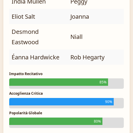
India Mullen
Peggy
Eliot Salt
Joanna
Desmond
Niall
Eastwood
Éanna Hardwicke
Rob Hegarty
Impatto Recitativo
85%
Accoglienza Critica
90%
Popolarità Globale
80%