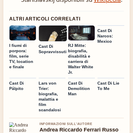
ALTRI ARTICOLI CORRELATI
Cast Di
Narcos:
Mexico
I fiumi di
RJ Mitte:
Cast Di
porpora:
biografia,
Sopravvissuti
film, serie
disabilità e
TV, location
carriera di
e finale
Walter White
Jr.
Cast Di
Lars von
Cast Di
Cast Di Lie
Pálpito
Trier:
Demolition
To Me
biografia,
Man
malattia e
film
scandalosi
INFORMAZIONI SULL'AUTORE
Andrea Riccardo Ferrari Russo