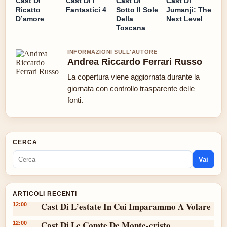
Cast Di
Cast Di I
Cast Di
Cast Di
Ricatto
Fantastici 4
Sotto Il Sole
Jumanji: The
D’amore
Della
Next Level
Toscana
INFORMAZIONI SULL'AUTORE
Andrea Riccardo Ferrari Russo
La copertura viene aggiornata durante la
giornata con controllo trasparente delle
fonti.
CERCA
Vai
ARTICOLI RECENTI
Cast Di L’estate In Cui Imparammo A Volare
12:00
Cast Di Le Comte De Monte-cristo
12:00