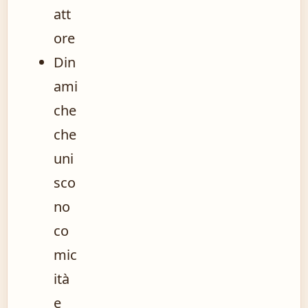
att
ore
Din
ami
che
che
uni
sco
no
co
mic
ità
e