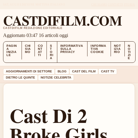
SAT, AUG 8
EDIZIONE MATTINA
ITALIANO
CHI SIAMO
CONTATTI
STORIA
CASTDIFILM.COM
CASTDIFILM REDAZIONE EDITORIALE
Aggiornato 03:47
16 articoli oggi
PAGIN
CHI
CO
S
INFORMATIVA
INFORMA
NOT
N
A
SIA
NT
T
SULLA
TIVA
IZIA
O
INIZIA
MO
AT
O
PRIVACY
COOKIE
RIO
TI
LE
TI
RI
ZI
A
E
AGGIORNAMENTI DI SETTORE
BLOG
CAST DEL FILM
CAST TV
DIETRO LE QUINTE
NOTIZIE CELEBRITA
Cast Di 2
Broke Girls