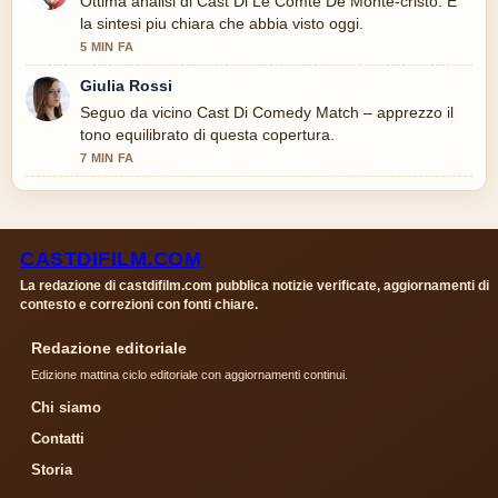
Ottima analisi di Cast Di Le Comte De Monte-cristo. E
la sintesi piu chiara che abbia visto oggi.
5 MIN FA
Giulia Rossi
Seguo da vicino Cast Di Comedy Match – apprezzo il
tono equilibrato di questa copertura.
7 MIN FA
CASTDIFILM.COM
La redazione di castdifilm.com pubblica notizie verificate, aggiornamenti di
contesto e correzioni con fonti chiare.
Redazione editoriale
Edizione mattina ciclo editoriale con aggiornamenti continui.
Chi siamo
Contatti
Storia