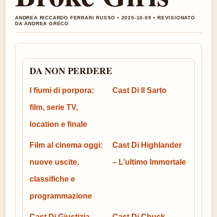
ANDREA RICCARDO FERRARI RUSSO • 2025-10-09 • REVISIONATO
DA ANDREA GRECO
DA NON PERDERE
I fiumi di porpora:
Cast Di Il Sarto
film, serie TV,
location e finale
Film al cinema oggi:
Cast Di Highlander
nuove uscite,
– L’ultimo Immortale
classifiche e
programmazione
Cast Di Giustizia
Cast Di Chuck