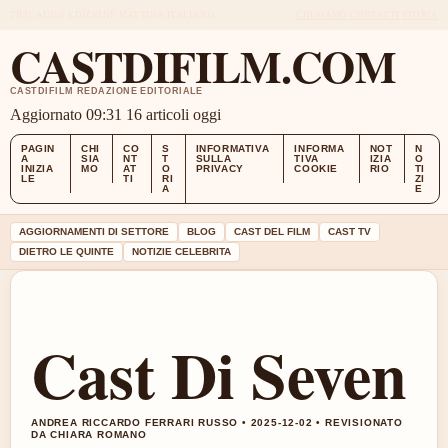
THU, AUG 6
EDIZIONE MATTINA
ITALIANO
CHI SIAMO
CONTATTI
STORIA
CASTDIFILM.COM
CASTDIFILM REDAZIONE EDITORIALE
Aggiornato 09:31
16 articoli oggi
PAGIN
CHI
CO
S
INFORMATIVA
INFORMA
NOT
N
A
SIA
NT
T
SULLA
TIVA
IZIA
O
INIZIA
MO
AT
O
PRIVACY
COOKIE
RIO
TI
LE
TI
RI
ZI
A
E
AGGIORNAMENTI DI SETTORE
BLOG
CAST DEL FILM
CAST TV
DIETRO LE QUINTE
NOTIZIE CELEBRITA
Cast Di Seven
ANDREA RICCARDO FERRARI RUSSO • 2025-12-02 • REVISIONATO
DA CHIARA ROMANO