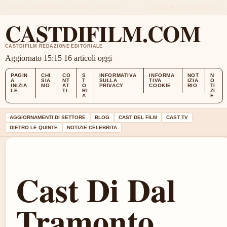
SAT, AUG 8
EDIZIONE MEZZOGIORNO
ITALIANO
CHI SIAMO
CONTATTI
STORIA
CASTDIFILM.COM
CASTDIFILM REDAZIONE EDITORIALE
Aggiornato 15:15
16 articoli oggi
PAGIN
CHI
CO
S
INFORMATIVA
INFORMA
NOT
N
A
SIA
NT
T
SULLA
TIVA
IZIA
O
INIZIA
MO
AT
O
PRIVACY
COOKIE
RIO
TI
LE
TI
RI
ZI
A
E
AGGIORNAMENTI DI SETTORE
BLOG
CAST DEL FILM
CAST TV
DIETRO LE QUINTE
NOTIZIE CELEBRITA
Cast Di Dal
Tramonto