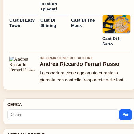
location
spiegati
Cast Di Lazy
Cast Di
Cast Di The
Town
Shining
Mask
Cast Di Il
Sarto
INFORMAZIONI SULL'AUTORE
Andrea Riccardo Ferrari Russo
La copertura viene aggiornata durante la
giornata con controllo trasparente delle fonti.
CERCA
Vai