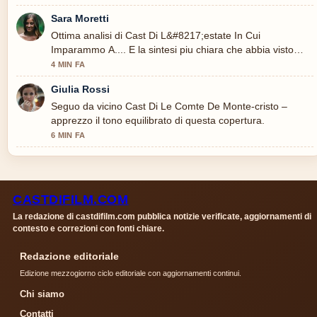
Sara Moretti
Ottima analisi di Cast Di L&#8217;estate In Cui
Imparammo A.... E la sintesi piu chiara che abbia visto
oggi.
4 MIN FA
Giulia Rossi
Seguo da vicino Cast Di Le Comte De Monte-cristo –
apprezzo il tono equilibrato di questa copertura.
6 MIN FA
CASTDIFILM.COM
La redazione di castdifilm.com pubblica notizie verificate, aggiornamenti di
contesto e correzioni con fonti chiare.
Redazione editoriale
Edizione mezzogiorno ciclo editoriale con aggiornamenti continui.
Chi siamo
Contatti