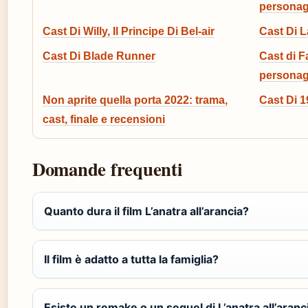
personagg
Cast Di Willy, Il Principe Di Bel-air
Cast Di L
Cast Di Blade Runner
Cast di Fa
personag
Non aprite quella porta 2022: trama,
Cast Di 1
cast, finale e recensioni
Domande frequenti
Quanto dura il film L’anatra all’arancia?
Il film è adatto a tutta la famiglia?
Esiste un remake o un sequel di L’anatra all’aranc