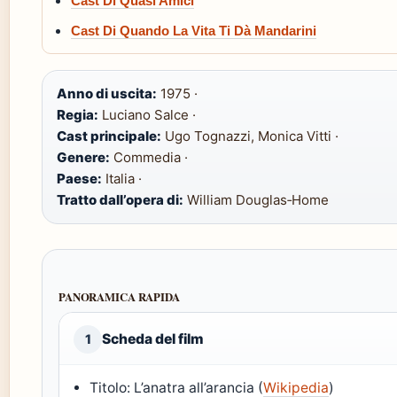
Cast Di Quasi Amici
Cast Di Quando La Vita Ti Dà Mandarini
Anno di uscita:
1975 ·
Regia:
Luciano Salce ·
Cast principale:
Ugo Tognazzi, Monica Vitti ·
Genere:
Commedia ·
Paese:
Italia ·
Tratto dall’opera di:
William Douglas‑Home
PANORAMICA RAPIDA
Scheda del film
1
Titolo: L’anatra all’arancia (
Wikipedia
)