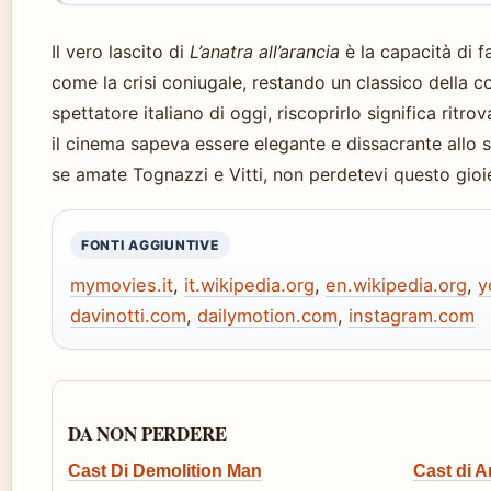
Il vero lascito di
L’anatra all’arancia
è la capacità di f
come la crisi coniugale, restando un classico della co
spettatore italiano di oggi, riscoprirlo significa ritro
il cinema sapeva essere elegante e dissacrante allo s
se amate Tognazzi e Vitti, non perdetevi questo gioie
FONTI AGGIUNTIVE
mymovies.it
,
it.wikipedia.org
,
en.wikipedia.org
,
y
davinotti.com
,
dailymotion.com
,
instagram.com
DA NON PERDERE
Cast Di Demolition Man
Cast di A