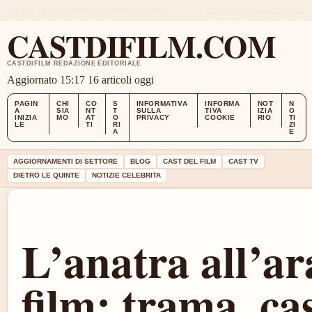
FRI, AUG 7
EDIZIONE MEZZOGIORNO
ITALIANO
CHI SIAMO
CONTATTI
STORIA
CASTDIFILM.COM
CASTDIFILM REDAZIONE EDITORIALE
Aggiornato 15:17
16 articoli oggi
PAGIN
CHI
CO
S
INFORMATIVA
INFORMA
NOT
N
A
SIA
NT
T
SULLA
TIVA
IZIA
O
INIZIA
MO
AT
O
PRIVACY
COOKIE
RIO
TI
LE
TI
RI
ZI
A
E
AGGIORNAMENTI DI SETTORE
BLOG
CAST DEL FILM
CAST TV
DIETRO LE QUINTE
NOTIZIE CELEBRITA
L’anatra all’ar
film: trama, cas