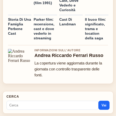
Cast, Dove
(film 1991)
Vederlo e
Curiosità
Storia Di Una
Parker film:
Cast Di
Il buco film:
Famiglia
recensione,
Landman
significato,
Perbene
cast e dove
trama e
Cast
vederlo in
location
streaming
della saga
INFORMAZIONI SULL'AUTORE
Andrea Riccardo Ferrari Russo
La copertura viene aggiornata durante la
giornata con controllo trasparente delle
fonti.
CERCA
Vai