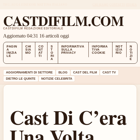
THU, AUG 6
EDIZIONE MATTINA
ITALIANO
CHI SIAMO
CONTATTI
STORIA
CASTDIFILM.COM
CASTDIFILM REDAZIONE EDITORIALE
Aggiornato 04:31
16 articoli oggi
PAGIN
CHI
CO
S
INFORMATIVA
INFORMA
NOT
N
A
SIA
NT
T
SULLA
TIVA
IZIA
O
INIZIA
MO
AT
O
PRIVACY
COOKIE
RIO
TI
LE
TI
RI
ZI
A
E
AGGIORNAMENTI DI SETTORE
BLOG
CAST DEL FILM
CAST TV
DIETRO LE QUINTE
NOTIZIE CELEBRITA
Cast Di C’era
Una Volta