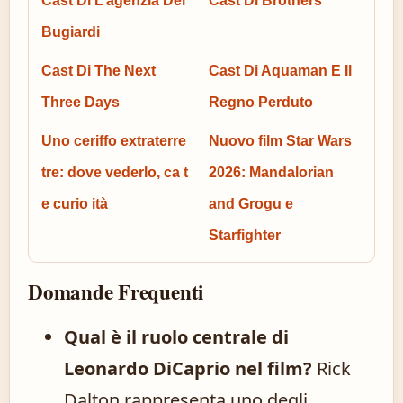
Cast Di L’agenzia Dei
Cast Di Brothers
Bugiardi
Cast Di The Next
Cast Di Aquaman E Il
Three Days
Regno Perduto
Uno ceriffo extraterre
Nuovo film Star Wars
tre: dove vederlo, ca t
2026: Mandalorian
e curio ità
and Grogu e
Starfighter
Domande Frequenti
Qual è il ruolo centrale di
Leonardo DiCaprio nel film?
Rick
Dalton rappresenta uno degli