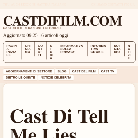
THU, AUG 6
EDIZIONE MATTINA
ITALIANO
CHI SIAMO
CONTATTI
STORIA
CASTDIFILM.COM
CASTDIFILM REDAZIONE EDITORIALE
Aggiornato 09:25
16 articoli oggi
PAGIN
CHI
CO
S
INFORMATIVA
INFORMA
NOT
N
A
SIA
NT
T
SULLA
TIVA
IZIA
O
INIZIA
MO
AT
O
PRIVACY
COOKIE
RIO
TI
LE
TI
RI
ZI
A
E
AGGIORNAMENTI DI SETTORE
BLOG
CAST DEL FILM
CAST TV
DIETRO LE QUINTE
NOTIZIE CELEBRITA
Cast Di Tell
Me Lies