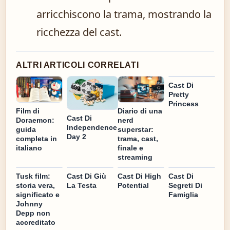
arricchiscono la trama, mostrando la
ricchezza del cast.
ALTRI ARTICOLI CORRELATI
Cast Di
Pretty
Princess
Film di
Diario di una
Cast Di
Doraemon:
nerd
Independence
guida
superstar:
Day 2
completa in
trama, cast,
italiano
finale e
streaming
Tusk film:
Cast Di Giù
Cast Di High
Cast Di
storia vera,
La Testa
Potential
Segreti Di
significato e
Famiglia
Johnny
Depp non
accreditato