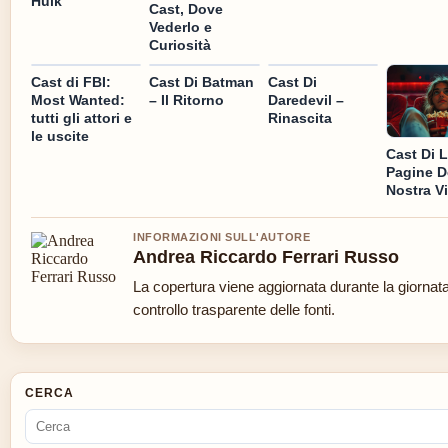
Hulk
Cast, Dove
Vederlo e
Curiosità
Cast di FBI:
Cast Di Batman
Cast Di
Most Wanted:
– Il Ritorno
Daredevil –
tutti gli attori e
Rinascita
le uscite
Cast Di 
Pagine D
Nostra Vi
INFORMAZIONI SULL'AUTORE
Andrea Riccardo Ferrari Russo
La copertura viene aggiornata durante la giornat
controllo trasparente delle fonti.
CERCA