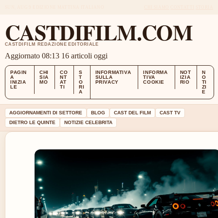
SUN, AUG 9
EDIZIONE MATTINA
ITALIANO
CHI SIAMO
CONTATTI
STORIA
CASTDIFILM.COM
CASTDIFILM REDAZIONE EDITORIALE
Aggiornato 08:13
16 articoli oggi
PAGIN
CHI
CO
S
INFORMATIVA
INFORMA
NOT
N
A
SIA
NT
T
SULLA
TIVA
IZIA
O
INIZIA
MO
AT
O
PRIVACY
COOKIE
RIO
TI
LE
TI
RI
ZI
A
E
AGGIORNAMENTI DI SETTORE
BLOG
CAST DEL FILM
CAST TV
DIETRO LE QUINTE
NOTIZIE CELEBRITA