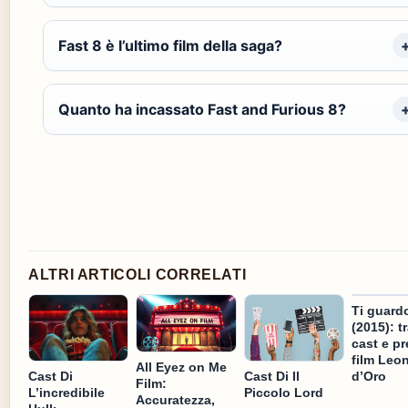
Fast 8 è l’ultimo film della saga?
Quanto ha incassato Fast and Furious 8?
ALTRI ARTICOLI CORRELATI
Ti guard
(2015): t
cast e pr
film Leo
All Eyez on Me
d’Oro
Cast Di
Cast Di Il
Film:
L’incredibile
Piccolo Lord
Accuratezza,