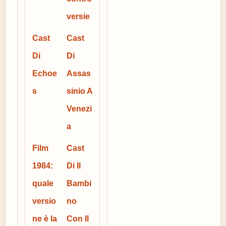
versie
Cast
Cast
Di
Di
Echoe
Assas
s
sinio A
Venezi
a
Film
Cast
1984:
Di Il
quale
Bambi
versio
no
ne è la
Con Il