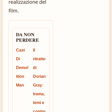
realizzazione del
film.
DA NON
PERDERE
Cast
Il
Di
ritratto
Demol
di
ition
Dorian
Man
Gray:
trama,
temi e
contro