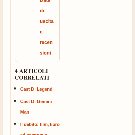
Data
di
uscita
e
recen
sioni
4 ARTICOLI
CORRELATI
Cast Di Legend
Cast Di Gemini
Man
Il debito: film, libro
ed economia