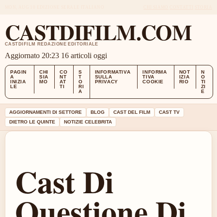
MON, AUG 10
EDIZIONE SERALE
ITALIANO
CHI SIAMO
CONTATTI
STORIA
CASTDIFILM.COM
CASTDIFILM REDAZIONE EDITORIALE
Aggiornato 20:23
16 articoli oggi
PAGIN
CHI
CO
S
INFORMATIVA
INFORMA
NOT
N
A
SIA
NT
T
SULLA
TIVA
IZIA
O
INIZIA
MO
AT
O
PRIVACY
COOKIE
RIO
TI
LE
TI
RI
ZI
A
E
AGGIORNAMENTI DI SETTORE
BLOG
CAST DEL FILM
CAST TV
DIETRO LE QUINTE
NOTIZIE CELEBRITA
Cast Di
Questione Di