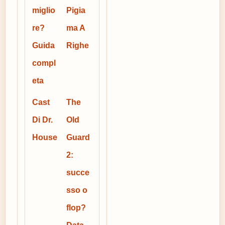
miglio
Pigia
re?
ma A
Guida
Righe
compl
eta
Cast
The
Di Dr.
Old
House
Guard
2:
succe
sso o
flop?