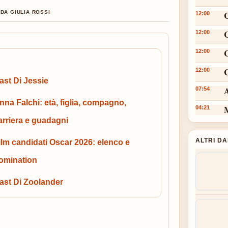
DA GIULIA ROSSI
12:00
12:00
12:00
C
12:00
ast Di Jessie
A
07:54
nna Falchi: età, figlia, compagno,
M
04:21
arriera e guadagni
ALTRI D
ilm candidati Oscar 2026: elenco e
omination
ast Di Zoolander