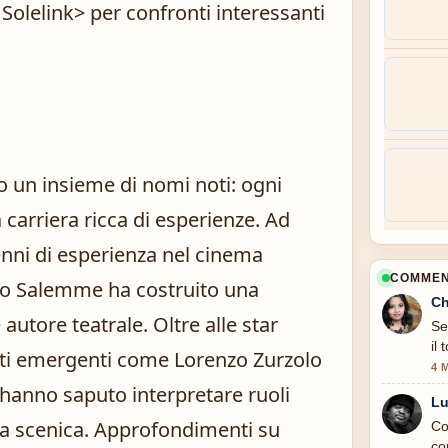
 Sole
link> per confronti interessanti
o un insieme di nomi noti: ogni
 carriera ricca di esperienze. Ad
ni di esperienza nel cinema
COMMENT
nzo Salemme ha costruito una
Ch
autore teatrale. Oltre alle star
Se
il
lenti emergenti come Lorenzo Zurzolo
4 
 hanno saputo interpretare ruoli
Lu
za scenica. Approfondimenti su
Co
co