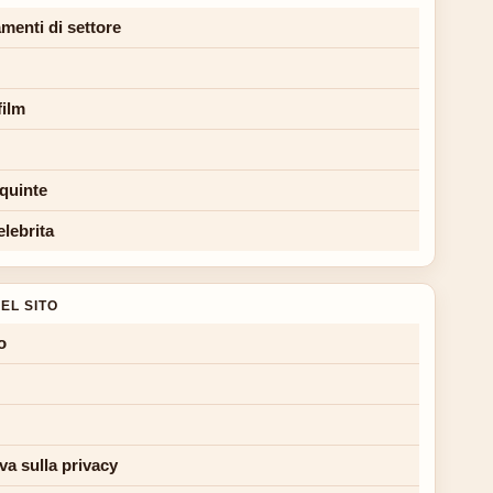
menti di settore
film
 quinte
elebrita
EL SITO
o
va sulla privacy