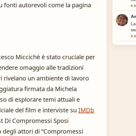
u fonti autorevoli come la pagina
6 
An
La
se
8 
ncesco Miccichè è stato cruciale per
rendere omaggio alle tradizioni
tori rivelano un ambiente di lavoro
eggiatura firmata da Michela
o di esplorare temi attuali e
ficiale del film e interviste su
IMDb
ro degli attori di “Compromessi